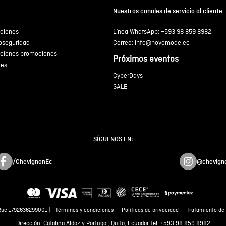
Nuestros canales de servicio al cliente
iciones
Línea WhatsApp: +593 98 859 8982
ENVIA
ioseguridad
Correo: info@novomode.ec
iciones promociones
Próximos eventos
ies
CyberDays
SALE
SÍGUENOS EN:
/ChevignonEc
@chevign
Ruc 1792636299001
Términos y condiciones
Políticas de privacidad
Tratamiento de 
Dirección: Catalina Aldaz y Portugal, Quito, Ecuador Tel: +593 98 859 8982