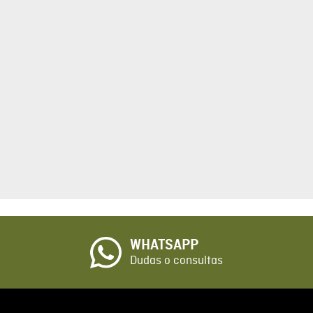
tario
cto de 1 a 5 estrellas
☆
o
WHATSAPP
io
Dudas o consultas