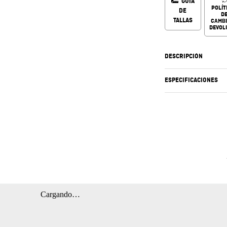
GUÍA
POLÍT
DE
D
TALLAS
CAMBI
DEVOL
DESCRIPCIÓN
ESPECIFICACIONES
Cargando…