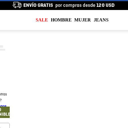
SALE
HOMBRE
MUJER
JEANS
tras
a?
enos
O
NIBLE