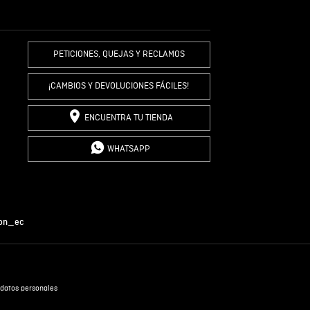
R COMENTARIO
PETICIONES, QUEJAS Y RECLAMOS
¡CAMBIOS Y DEVOLUCIONES FÁCILES!
ENCUENTRA TU TIENDA
WHATSAPP
on_ec
datos personales