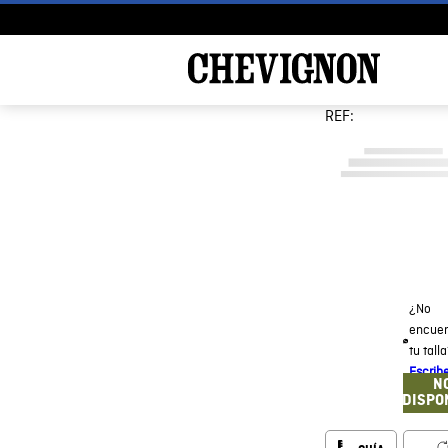
REF:
¿No
encuen
tu tall
Escrib
N
DISPO