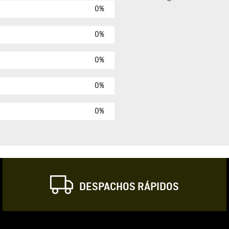
0%
Agregar comen
Comentario
0%
0%
Califique el produ
0%
★
★
★
☆
Su nombre
0%
Correo electrónic
DESPACHOS RÁPIDOS
Escribir comentar