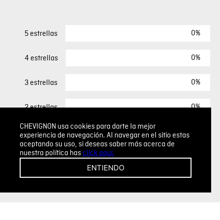
0%
5 estrellas
0%
4 estrellas
0%
3 estrellas
0%
2 estrellas
CHEVIGNON usa cookies para darte la mejor
0%
1 estrella
experiencia de navegación. Al navegar en el sitio estas
aceptando su uso, si deseas saber más acerca de
nuestra política has
click aquí.
ESCRIBIR UN COMENTARIO
ENTIENDO
Sin comentarios.
Agregar comentario