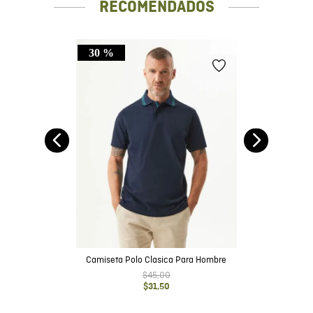
RECOMENDADOS
30 %
Camiseta Polo Clasica Para Hombre
$
45
,
00
$
31
,
50