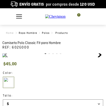
0
Ropa Hombre
Polos
Camiseta Polo Classic Fit para Hombre
REF:
602G000
$
45
,
00
:
Color
:
Talla
S