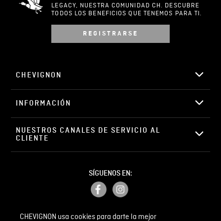
LEGACY, NUESTRA COMUNIDAD CH. DESCUBRE
TODOS LOS BENEFICIOS QUE TENEMOS PARA TI.
REGISTRARSE
Escribir comentario
CHEVIGNON
INFORMACIÓN
ENVIAR COMENTARIO
NUESTROS CANALES DE SERVICIO AL 
CLIENTE
SÍGUENOS EN:
CHEVIGNON usa cookies para darte la mejor
PETICIONES, QUEJAS Y RECLAMOS