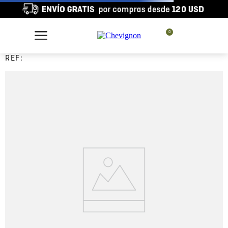
0
REF: