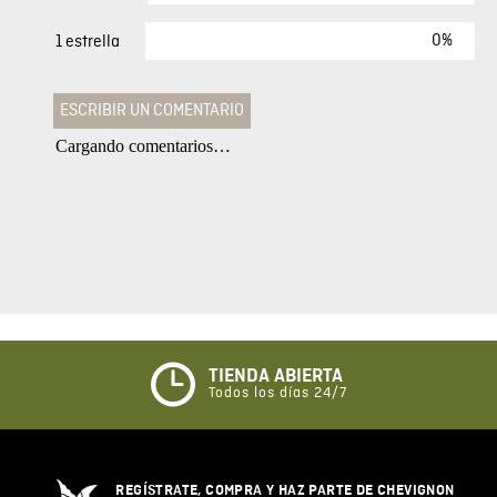
0%
1 estrella
ESCRIBIR UN COMENTARIO
Cargando comentarios…
Agregar comentario
Comentario
Califique el producto de 1 a 5 estrellas
★
★
★
☆
☆
TIENDA ABIERTA
Todos los días 24/7
Su nombre
REGÍSTRATE, COMPRA Y HAZ PARTE DE CHEVIGNON
Correo electrónico