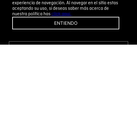
experiencia de navegación. Al navegar en el sitio estas
aceptando su uso, si deseas saber más acerca de
nuestra política has
click aquí.
¡CAMBIOS Y DEVOLUCIONES FÁCILES!
ENTIENDO
ENCUENTRA TU TIENDA
WHATSAPP
Métodos de pago
Novomode S.A.
RUC: 1792636299001
Términos y condiciones
Políticas de privacidad
Tratamiento de datos personales