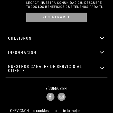
LEGACY, NUESTRA COMUNIDAD CH. DESCUBRE
TODOS LOS BENEFICIOS QUE TENEMOS PARA TI.
REGISTRARSE
Escribir comentario
CHEVIGNON
INFORMACIÓN
ENVIAR COMENTARIO
NUESTROS CANALES DE SERVICIO AL 
CLIENTE
SÍGUENOS EN:
CHEVIGNON usa cookies para darte la mejor
PETICIONES, QUEJAS Y RECLAMOS