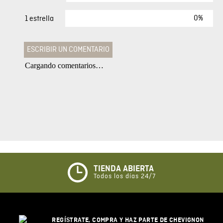
0%
1 estrella
ESCRIBIR UN COMENTARIO
Cargando comentarios…
Agregar comentario
Comentario
Califique el producto de 1 a 5 estrellas
★
★
★
☆
☆
TIENDA ABIERTA
Todos los días 24/7
Su nombre
REGÍSTRATE, COMPRA Y HAZ PARTE DE CHEVIGNON
Correo electrónico