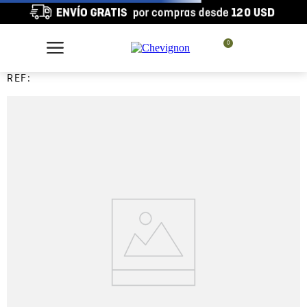
0
REF: