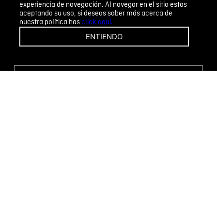
experiencia de navegación. Al navegar en el sitio estas
aceptando su uso, si deseas saber más acerca de
nuestra política has
click aquí.
¡CAMBIOS Y DEVOLUCIONES FÁCILES!
ENTIENDO
ENCUENTRA TU TIENDA
WHATSAPP
Métodos de pago
Novomode S.A.
RUC: 1792636299001
Términos y condiciones
Políticas de privacidad
Tratamiento de datos personales