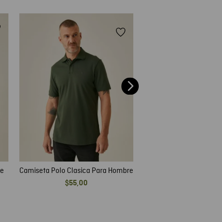
Camiseta Polo Clasica 
$
49
,
00
re
Camiseta Polo Clasica Para Hombre
$
55
,
00