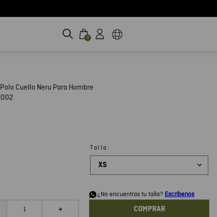
0
Polo Cuello Neru Para Hombre
H002
:
Talla
XS
d
¿No encuentras tu talla?
Escribenos
COMPRAR
＋