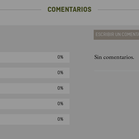
COMENTARIOS
ESCRIBIR UN COMENT
Sin comentarios.
0%
Agregar comen
Comentario
0%
0%
Califique el produ
0%
★
★
★
☆
Su nombre
0%