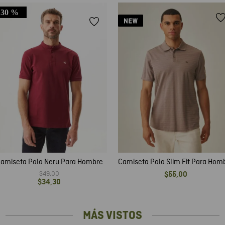
30 %
amiseta Polo Neru Para Hombre
Camiseta Polo Slim Fit Para Hom
$
49
,
00
$
55
,
00
$
34
,
30
MÁS VISTOS