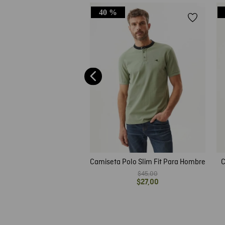
40 %
 Tipo Polo para Hombre
$
45
,
00
$
27
,
00
Camiseta Polo Slim Fit Para Hombre
C
$
45
,
00
$
27
,
00