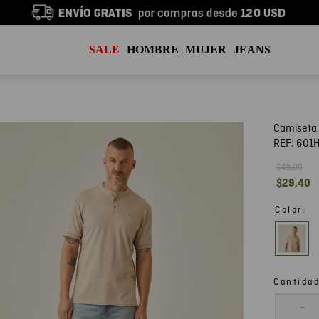
SALE
HOMBRE
MUJER
JEANS
Camiseta 
REF:
601
$
49
,
00
$
29
,
40
:
Color
Cantida
－