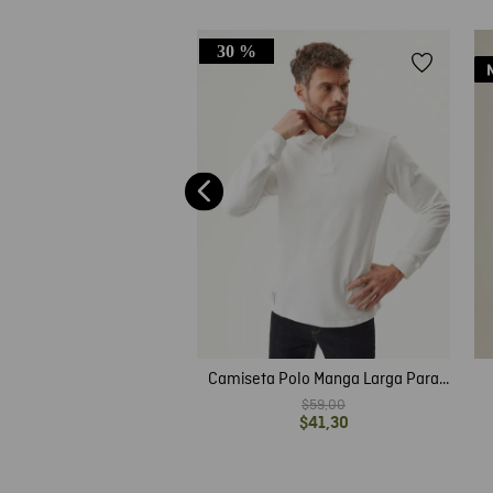
30 %
e Hombre Tipo Polo, Slim
ga Corta - Detalles en
$
43
,
00
Contraste
Camiseta Polo Manga Larga Para
Hombre
$
59
,
00
$
41
,
30