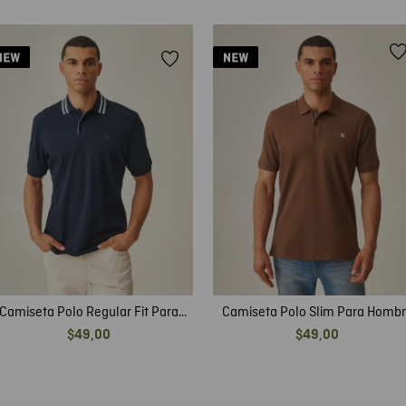
Camiseta Polo Regular Fit Para
Camiseta Polo Slim Para Homb
Hombre
$
49
,
00
$
49
,
00