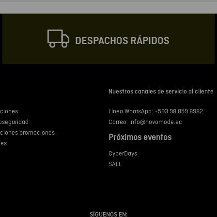
Correo electrónic
DESPACHOS RÁPIDOS
Escribir comentar
Nuestros canales de servicio al cliente
iciones
Línea WhatsApp: +593 98 859 8982
ENVIA
ioseguridad
Correo: info@novomode.ec
iciones promociones
Próximos eventos
ies
CyberDays
SALE
SÍGUENOS EN: