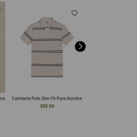
Camiseta Polo Slim Fit 
$
55
,
00
bre
Camiseta Polo Slim Fit Para Hombre
$
59
,
00