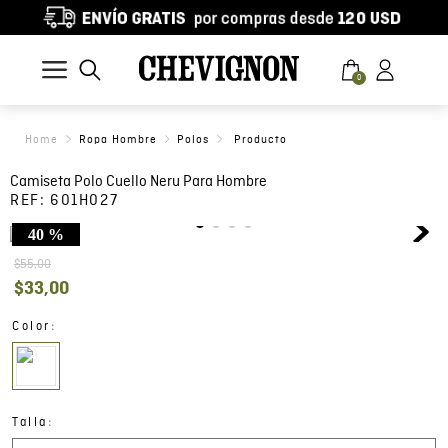
0
Ropa Hombre
Polos
Camiseta Polo Cuello Neru Para Hombre
REF:
601H027
40 %
$
55
,
00
$
33
,
00
:
Color
:
Talla