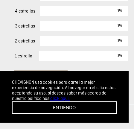
0%
4 estrellas
0%
3 estrellas
0%
2 estrellas
0%
1 estrella
ESCRIBIR UN COMENTARIO
CHEVIGNON usa cookies para darte la mejor
experiencia de navegación. Al navegar en el sitio estas
Sin comentarios.
aceptando su uso, si deseas saber más acerca de
nuestra política has
click aquí.
Agregar comentario
ENTIENDO
Comentario