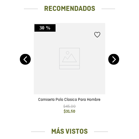
RECOMENDADOS
30 %
Fit
Cam
e
Camiseta Polo Clasica Para Hombre
$
45
,
00
$
31
,
50
MÁS VISTOS