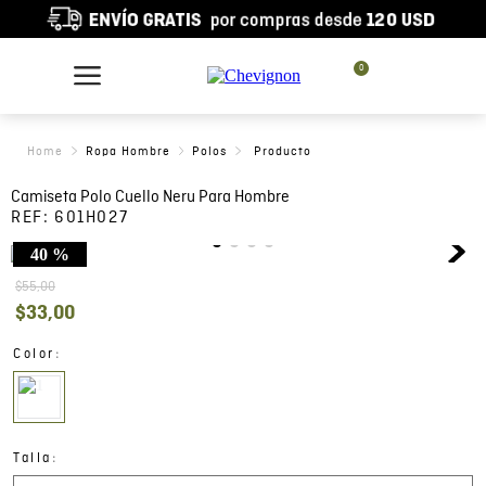
0
Ropa Hombre
Polos
Camiseta Polo Cuello Neru Para Hombre
REF:
601H027
40 %
$
55
,
00
$
33
,
00
:
Color
:
Talla