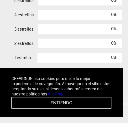
0%
5 estrellas
0%
4 estrellas
0%
3 estrellas
0%
2 estrellas
0%
1 estrella
ESCRIBIR UN COMENTARIO
CHEVIGNON usa cookies para darte la mejor
experiencia de navegación. Al navegar en el sitio estas
aceptando su uso, si deseas saber más acerca de
Sin comentarios.
nuestra política has
click aquí.
Agregar comentario
ENTIENDO
Comentario