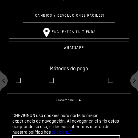
¡CAMBIOS Y DEVOLUCIONES FÁCILES!
ENCUENTRA TU TIENDA
WHATSAPP
Métodos de pago
Novomode S.A.
RUC: 1792636299001
CHEVIGNON usa cookies para darte la mejor
experiencia de navegación. Al navegar en el sitio estas
Términos y condiciones
Políticas de privacidad
aceptando su uso, si deseas saber más acerca de
Tratamiento de datos personales
nuestra política has
click aquí.