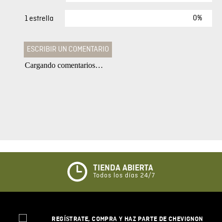
0%
1 estrella
ESCRIBIR UN COMENTARIO
Cargando comentarios…
Agregar comentario
Comentario
Califique el producto de 1 a 5 estrellas
★
★
★
☆
☆
TIENDA ABIERTA
Todos los días 24/7
Su nombre
REGÍSTRATE, COMPRA Y HAZ PARTE DE CHEVIGNON
Correo electrónico