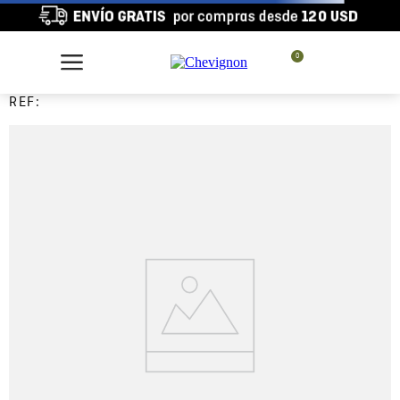
0
REF: