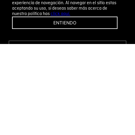
experiencia de navegación. Al navegar en el sitio estas
aceptando su uso, si deseas saber más acerca de
nuestra política has
click aquí.
¡CAMBIOS Y DEVOLUCIONES FÁCILES!
ENTIENDO
ENCUENTRA TU TIENDA
WHATSAPP
Métodos de pago
Novomode S.A.
RUC: 1792636299001
Términos y condiciones
Políticas de privacidad
Tratamiento de datos personales