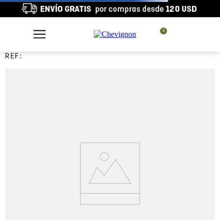
0
REF: