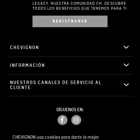
LEGACY, NUESTRA COMUNIDAD CH. DESCUBRE
TODOS LOS BENEFICIOS QUE TENEMOS PARA TI.
REGISTRARSE
Escribir comentario
CHEVIGNON
INFORMACIÓN
ENVIAR COMENTARIO
NUESTROS CANALES DE SERVICIO AL 
CLIENTE
SÍGUENOS EN:
CHEVIGNON usa cookies para darte la mejor
PETICIONES, QUEJAS Y RECLAMOS