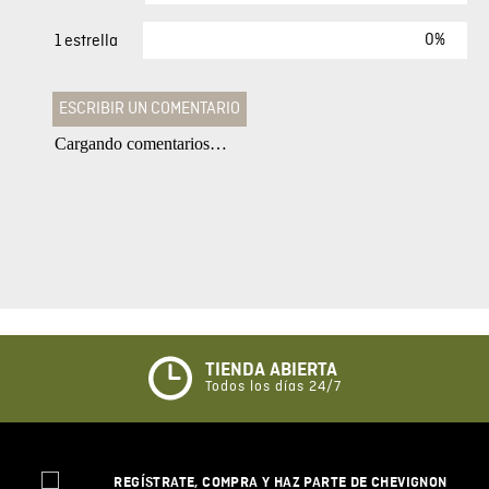
0%
1 estrella
ESCRIBIR UN COMENTARIO
Cargando comentarios…
Agregar comentario
Comentario
Califique el producto de 1 a 5 estrellas
★
★
★
☆
☆
TIENDA ABIERTA
Todos los días 24/7
Su nombre
REGÍSTRATE, COMPRA Y HAZ PARTE DE CHEVIGNON
Correo electrónico