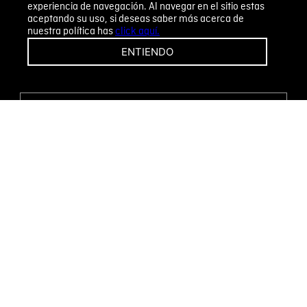
experiencia de navegación. Al navegar en el sitio estas
aceptando su uso, si deseas saber más acerca de
nuestra política has
click aquí.
¡CAMBIOS Y DEVOLUCIONES FÁCILES!
ENTIENDO
ENCUENTRA TU TIENDA
WHATSAPP
Métodos de pago
Novomode S.A.
RUC: 1792636299001
Términos y condiciones
Políticas de privacidad
Tratamiento de datos personales