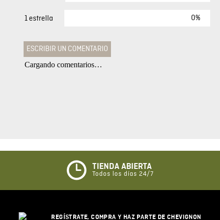
0%
1 estrella
ESCRIBIR UN COMENTARIO
Cargando comentarios…
Agregar comentario
Comentario
Califique el producto de 1 a 5 estrellas
★
★
★
☆
☆
TIENDA ABIERTA
Todos los días 24/7
Su nombre
REGÍSTRATE, COMPRA Y HAZ PARTE DE CHEVIGNON
Correo electrónico