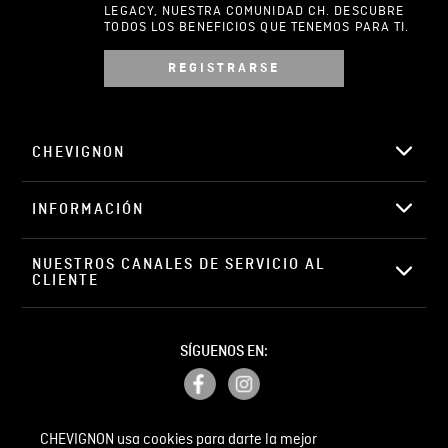
LEGACY, NUESTRA COMUNIDAD CH. DESCUBRE
TODOS LOS BENEFICIOS QUE TENEMOS PARA TI.
REGISTRARSE
Escribir comentario
CHEVIGNON
INFORMACIÓN
ENVIAR COMENTARIO
NUESTROS CANALES DE SERVICIO AL 
CLIENTE
SÍGUENOS EN:
CHEVIGNON usa cookies para darte la mejor
PETICIONES, QUEJAS Y RECLAMOS