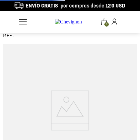
0
REF: