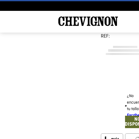
REF:
¿No
encuen
tu tall
Escrib
N
DISPO