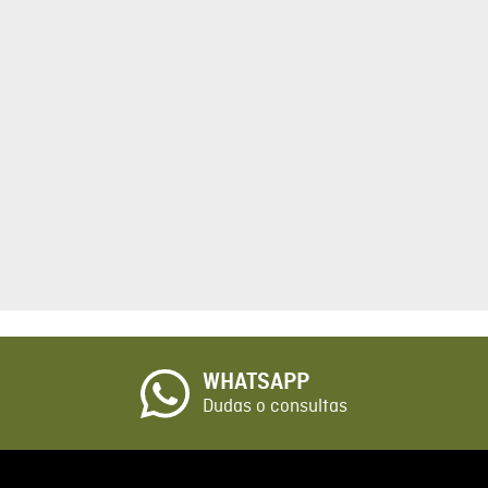
tario
cto de 1 a 5 estrellas
☆
o
WHATSAPP
io
Dudas o consultas