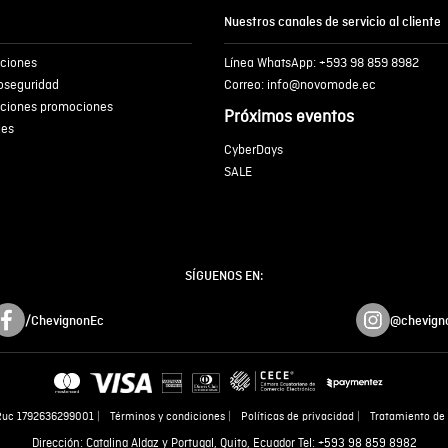
Nuestros canales de servicio al cliente
iciones
Línea WhatsApp: +593 98 859 8982
ENVIA
ioseguridad
Correo: info@novomode.ec
iciones promociones
Próximos eventos
ies
CyberDays
SALE
SÍGUENOS EN:
/ChevignonEc
@chevign
Ruc 1792636299001
Términos y condiciones
Políticas de privacidad
Tratamiento de 
Dirección: Catalina Aldaz y Portugal, Quito, Ecuador Tel: +593 98 859 8982