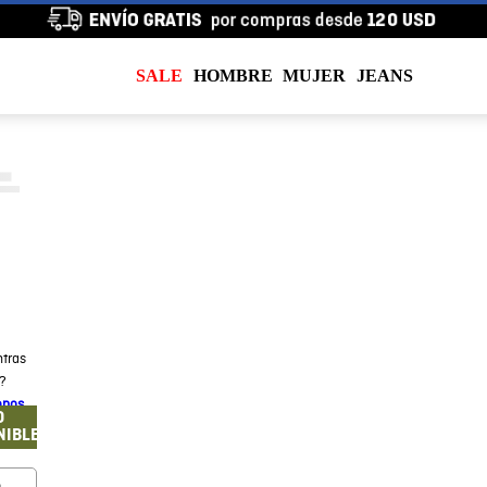
SALE
HOMBRE
MUJER
JEANS
tras
a?
enos
O
NIBLE