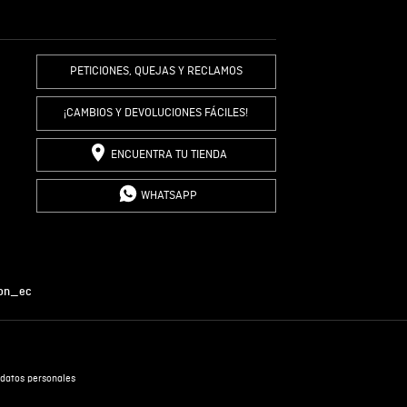
R COMENTARIO
PETICIONES, QUEJAS Y RECLAMOS
¡CAMBIOS Y DEVOLUCIONES FÁCILES!
ENCUENTRA TU TIENDA
WHATSAPP
on_ec
datos personales