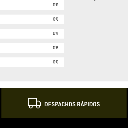
0%
Agregar comen
Comentario
0%
0%
Califique el produ
0%
★
★
★
☆
Su nombre
0%
Correo electrónic
DESPACHOS RÁPIDOS
Escribir comentar