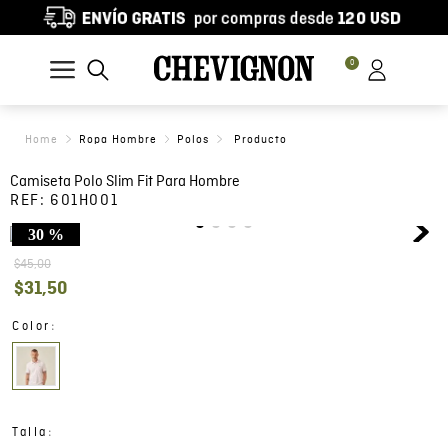
0
Ropa Hombre
Polos
Camiseta Polo Slim Fit Para Hombre
REF:
601H001
30 %
$
45
,
00
$
31
,
50
:
Color
:
Talla