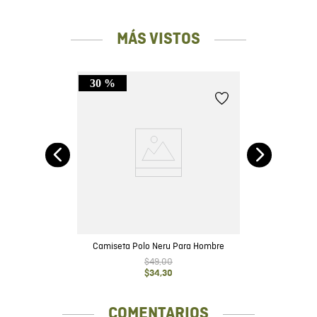
MÁS VISTOS
30 %
Fit
Ca
Camiseta Polo Neru Para Hombre
$
49
,
00
$
34
,
30
COMENTARIOS