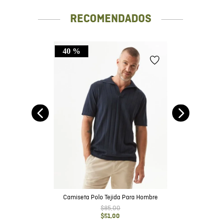
RECOMENDADOS
40 %
Fit
Camiseta Polo Tejida Para Hombre
$
85
,
00
$
51
,
00