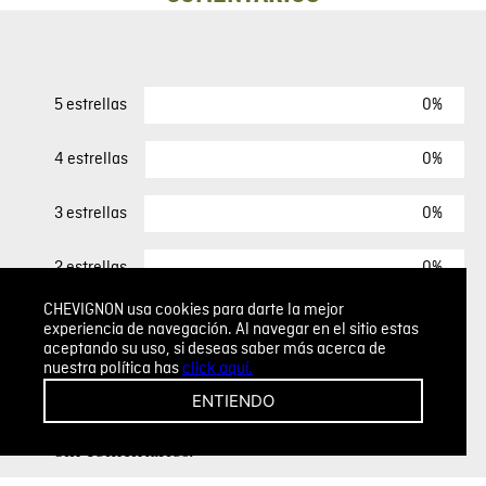
0%
5 estrellas
0%
4 estrellas
0%
3 estrellas
0%
2 estrellas
CHEVIGNON usa cookies para darte la mejor
0%
1 estrella
experiencia de navegación. Al navegar en el sitio estas
aceptando su uso, si deseas saber más acerca de
nuestra política has
click aquí.
ESCRIBIR UN COMENTARIO
ENTIENDO
Sin comentarios.
Agregar comentario