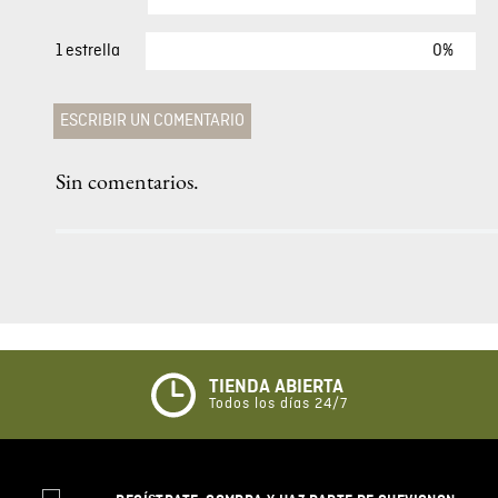
MÁS VISTOS
Fit
Camiseta Polo Clasica Para Hombre
$
49
,
00
COMENTARIOS