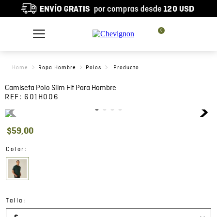
0
Ropa Hombre
Polos
Camiseta Polo Slim Fit Para Hombre
REF:
601H006
$
59
,
00
:
Color
:
Talla