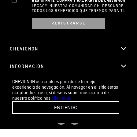
0%
5 estrellas
0%
4 estrellas
0%
3 estrellas
0%
2 estrellas
0%
1 estrella
CHEVIGNON usa cookies para darte la mejor
experiencia de navegación. Al navegar en el sitio estas
aceptando su uso, si deseas saber más acerca de
nuestra política has
click aquí.
ESCRIBIR UN COMENTARIO
ENTIENDO
Sin comentarios.
Agregar comentario
Comentario