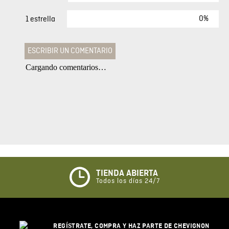
0%
1 estrella
ESCRIBIR UN COMENTARIO
Cargando comentarios…
Agregar comentario
Comentario
Califique el producto de 1 a 5 estrellas
★
★
★
☆
☆
TIENDA ABIERTA
Todos los días 24/7
Su nombre
REGÍSTRATE, COMPRA Y HAZ PARTE DE CHEVIGNON
Correo electrónico