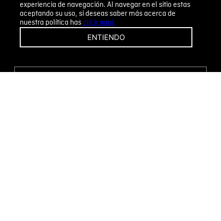
experiencia de navegación. Al navegar en el sitio estas
aceptando su uso, si deseas saber más acerca de
nuestra política has
click aquí.
¡CAMBIOS Y DEVOLUCIONES FÁCILES!
ENTIENDO
ENCUENTRA TU TIENDA
WHATSAPP
Métodos de pago
Novomode S.A.
RUC: 1792636299001
Términos y condiciones
Políticas de privacidad
Tratamiento de datos personales