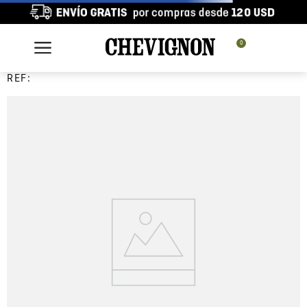
0
REF: