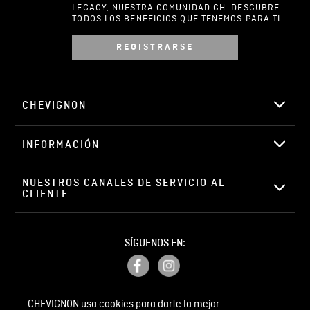
LEGACY, NUESTRA COMUNIDAD CH. DESCUBRE
TODOS LOS BENEFICIOS QUE TENEMOS PARA TI.
REGISTRARSE
Escribir comentario
CHEVIGNON
INFORMACIÓN
ENVIAR COMENTARIO
NUESTROS CANALES DE SERVICIO AL 
CLIENTE
SÍGUENOS EN:
CHEVIGNON usa cookies para darte la mejor
PETICIONES, QUEJAS Y RECLAMOS