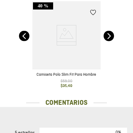
40 %
Fit
e
Camiseta Polo Slim Fit Para Hombre
$
59
,
00
$
35
,
40
COMENTARIOS
0%
5 estrellas