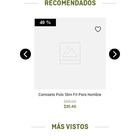
RECOMENDADOS
40 %
Fit
Ca
Camiseta Polo Slim Fit Para Hombre
$
59
,
00
$
35
,
40
MÁS VISTOS