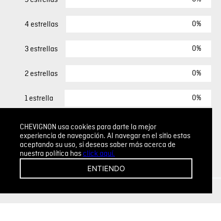
0%
4 estrellas
0%
3 estrellas
0%
2 estrellas
0%
1 estrella
CHEVIGNON usa cookies para darte la mejor
ESCRIBIR UN COMENTARIO
experiencia de navegación. Al navegar en el sitio estas
aceptando su uso, si deseas saber más acerca de
nuestra política has
click aquí.
Sin comentarios.
ENTIENDO
Agregar comentario
Comentario