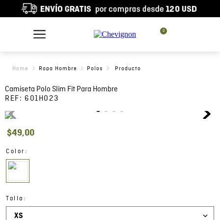
0
Ropa Hombre
Polos
Camiseta Polo Slim Fit Para Hombre
REF:
601H023
$
49
,
00
:
Color
:
Talla
XS