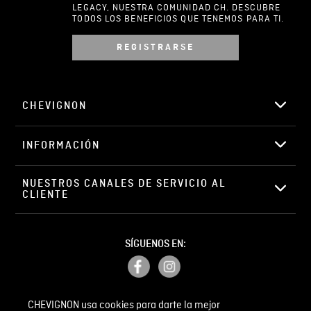
LEGACY, NUESTRA COMUNIDAD CH. DESCUBRE
TODOS LOS BENEFICIOS QUE TENEMOS PARA TI.
REGISTRARSE
Escribir comentario
CHEVIGNON
INFORMACIÓN
ENVIAR COMENTARIO
NUESTROS CANALES DE SERVICIO AL 
CLIENTE
SÍGUENOS EN:
CHEVIGNON usa cookies para darte la mejor
PETICIONES, QUEJAS Y RECLAMOS