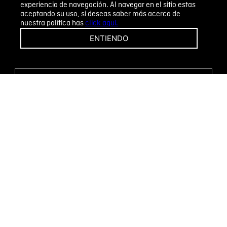
experiencia de navegación. Al navegar en el sitio estas
aceptando su uso, si deseas saber más acerca de
nuestra política has
click aquí.
¡CAMBIOS Y DEVOLUCIONES FÁCILES!
ENTIENDO
ENCUENTRA TU TIENDA
WHATSAPP
Métodos de pago
Novomode S.A.
RUC: 1792636299001
Términos y condiciones
Políticas de privacidad
Tratamiento de datos personales