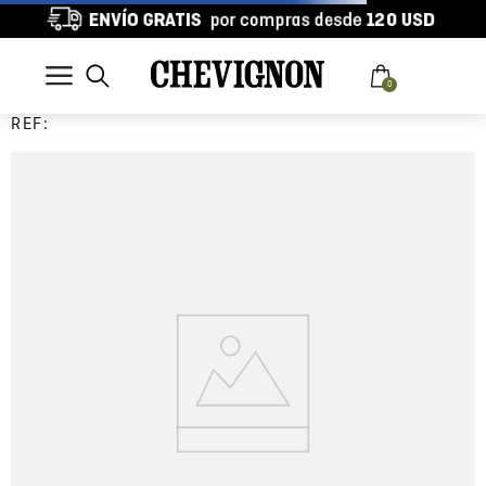
0
REF: