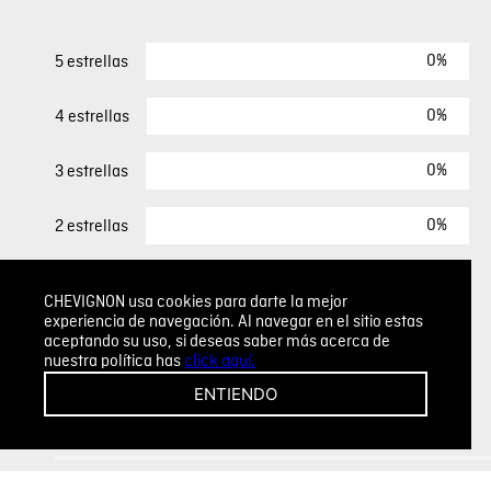
0%
5 estrellas
0%
4 estrellas
0%
3 estrellas
0%
2 estrellas
0%
1 estrella
CHEVIGNON usa cookies para darte la mejor
experiencia de navegación. Al navegar en el sitio estas
aceptando su uso, si deseas saber más acerca de
ESCRIBIR UN COMENTARIO
nuestra política has
click aquí.
ENTIENDO
Sin comentarios.
Agregar comentario
Comentario