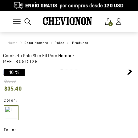
0
Ropa Hombre
Polos
Camiseta Polo Slim Fit Para Hombre
REF:
609G026
40 %
$
59
,
00
$
35
,
40
:
Color
:
Talla