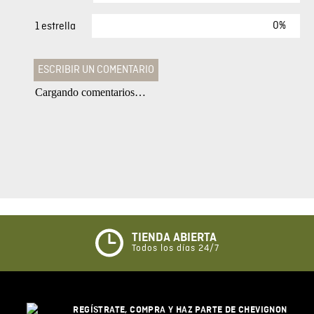
0%
1 estrella
ESCRIBIR UN COMENTARIO
Cargando comentarios…
Agregar comentario
Comentario
Califique el producto de 1 a 5 estrellas
★
★
★
☆
☆
TIENDA ABIERTA
Todos los días 24/7
Su nombre
REGÍSTRATE, COMPRA Y HAZ PARTE DE CHEVIGNON
Correo electrónico