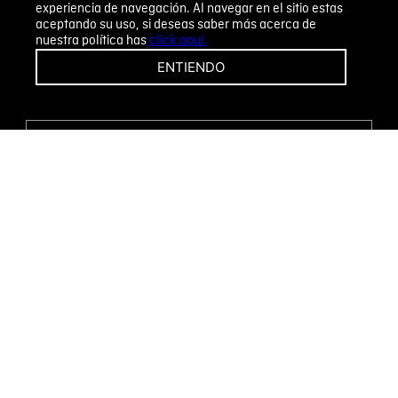
experiencia de navegación. Al navegar en el sitio estas
aceptando su uso, si deseas saber más acerca de
nuestra política has
click aquí.
¡CAMBIOS Y DEVOLUCIONES FÁCILES!
ENTIENDO
ENCUENTRA TU TIENDA
WHATSAPP
Métodos de pago
Novomode S.A.
RUC: 1792636299001
Términos y condiciones
Políticas de privacidad
Tratamiento de datos personales