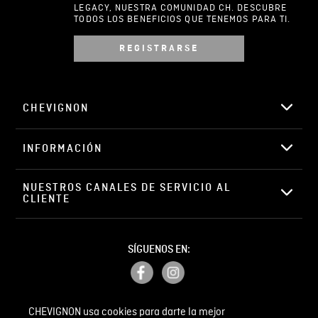
LEGACY, NUESTRA COMUNIDAD CH. DESCUBRE
TODOS LOS BENEFICIOS QUE TENEMOS PARA TI.
REGISTRARSE
Escribir comentario
CHEVIGNON
INFORMACIÓN
ENVIAR COMENTARIO
NUESTROS CANALES DE SERVICIO AL 
CLIENTE
SÍGUENOS EN:
CHEVIGNON usa cookies para darte la mejor
PETICIONES, QUEJAS Y RECLAMOS