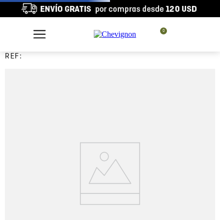
0
REF: