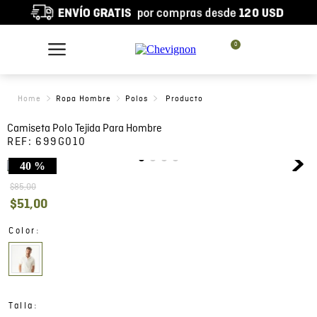
0
Ropa Hombre
Polos
Camiseta Polo Tejida Para Hombre
REF:
699G010
40 %
$
85
,
00
$
51
,
00
:
Color
:
Talla