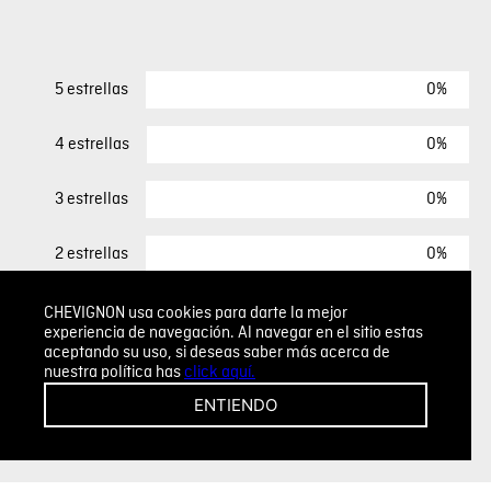
0%
5 estrellas
0%
4 estrellas
0%
3 estrellas
0%
2 estrellas
0%
1 estrella
CHEVIGNON usa cookies para darte la mejor
experiencia de navegación. Al navegar en el sitio estas
aceptando su uso, si deseas saber más acerca de
nuestra política has
click aquí.
ESCRIBIR UN COMENTARIO
ENTIENDO
Sin comentarios.
Agregar comentario