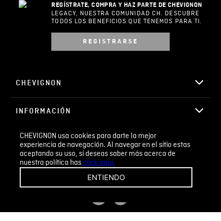
0%
1 estrella
ESCRIBIR UN COMENTARIO
Sin comentarios.
Agregar comentario
Comentario
Califique el producto de 1 a 5 estrellas
CHEVIGNON usa cookies para darte la mejor
★
★
★
☆
☆
experiencia de navegación. Al navegar en el sitio estas
TIENDA ABIERTA
aceptando su uso, si deseas saber más acerca de
Todos los días 24/7
Su nombre
nuestra política has
click aquí.
ENTIENDO
REGÍSTRATE, COMPRA Y HAZ PARTE DE CHEVIGNON
Correo electrónico
LEGACY, NUESTRA COMUNIDAD CH. DESCUBRE
TODOS LOS BENEFICIOS QUE TENEMOS PARA TI.