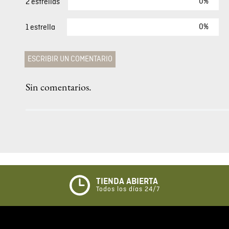
Camiseta Slim Fit Para Hombre
$
29
,
00
$
17
,
40
COMENTARIOS
0%
5 estrellas
0%
4 estrellas
0%
3 estrellas
0%
2 estrellas