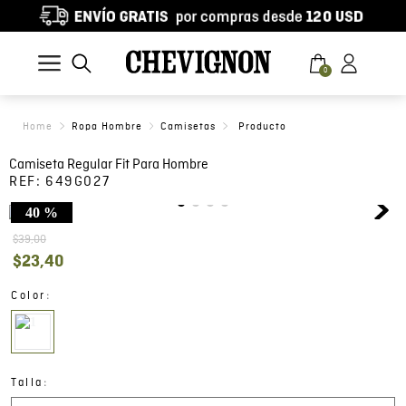
0
Ropa Hombre
Camisetas
Camiseta Regular Fit Para Hombre
REF:
649G027
40 %
$
39
,
00
$
23
,
40
:
Color
:
Talla