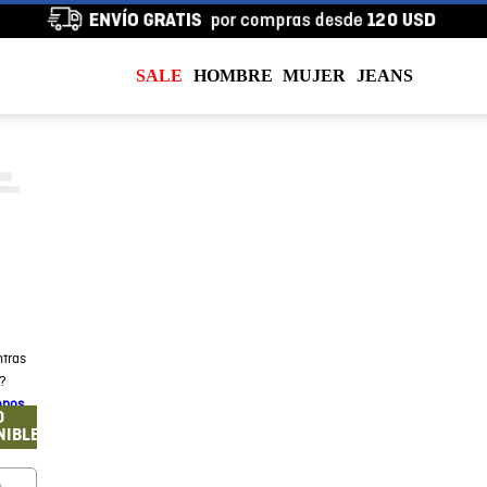
SALE
HOMBRE
MUJER
JEANS
tras
a?
enos
O
NIBLE