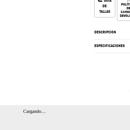
GUÍA
POLÍT
DE
D
TALLAS
CAMBI
DEVOL
DESCRIPCIÓN
ESPECIFICACIONES
Cargando…