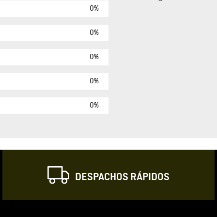
0%
Agregar comen
Comentario
0%
0%
Califique el produ
0%
★
★
★
☆
Su nombre
0%
Correo electrónic
DESPACHOS RÁPIDOS
Escribir comentar