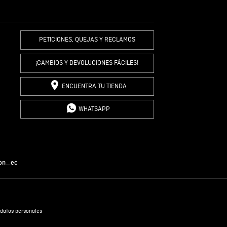
R COMENTARIO
PETICIONES, QUEJAS Y RECLAMOS
¡CAMBIOS Y DEVOLUCIONES FÁCILES!
ENCUENTRA TU TIENDA
WHATSAPP
on_ec
datos personales