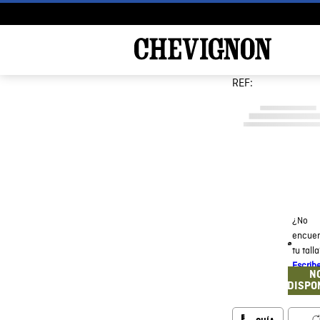
REF:
¿No
encuen
tu tall
Escrib
N
DISPO