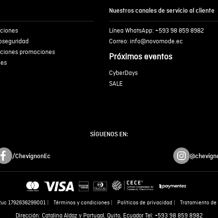
Nuestros canales de servicio al cliente
iciones
Línea WhatsApp: +593 98 859 8982
ENVIA
ioseguridad
Correo: info@novomode.ec
iciones promociones
Próximos eventos
ies
CyberDays
SALE
SÍGUENOS EN:
/ChevignonEc
@chevign
Ruc 1792636299001
Términos y condiciones
Políticas de privacidad
Tratamiento de 
Dirección: Catalina Aldaz y Portugal, Quito, Ecuador Tel: +593 98 859 8982