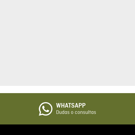
tario
cto de 1 a 5 estrellas
☆
o
WHATSAPP
io
Dudas o consultas