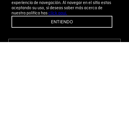
experiencia de navegación. Al navegar en el sitio estas
aceptando su uso, si deseas saber más acerca de
nuestra política has
click aquí.
¡CAMBIOS Y DEVOLUCIONES FÁCILES!
ENTIENDO
ENCUENTRA TU TIENDA
WHATSAPP
Métodos de pago
Novomode S.A.
RUC: 1792636299001
Términos y condiciones
Políticas de privacidad
Tratamiento de datos personales