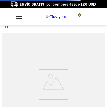
0
REF: