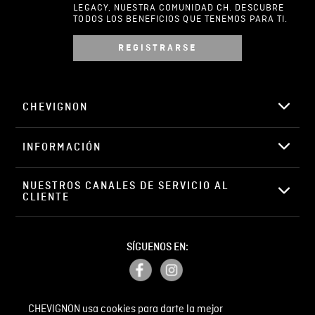
LEGACY, NUESTRA COMUNIDAD CH. DESCUBRE
TODOS LOS BENEFICIOS QUE TENEMOS PARA TI.
REGISTRARSE
Escribir comentario
CHEVIGNON
INFORMACIÓN
ENVIAR COMENTARIO
NUESTROS CANALES DE SERVICIO AL 
CLIENTE
SÍGUENOS EN:
CHEVIGNON usa cookies para darte la mejor
PETICIONES, QUEJAS Y RECLAMOS