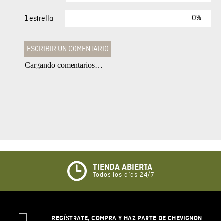
0%
1 estrella
ESCRIBIR UN COMENTARIO
Cargando comentarios…
Agregar comentario
Comentario
Califique el producto de 1 a 5 estrellas
★
★
★
☆
☆
TIENDA ABIERTA
Todos los días 24/7
Su nombre
REGÍSTRATE, COMPRA Y HAZ PARTE DE CHEVIGNON
Correo electrónico