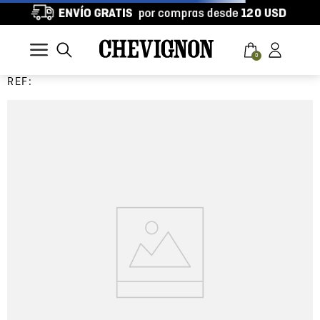
0
REF: