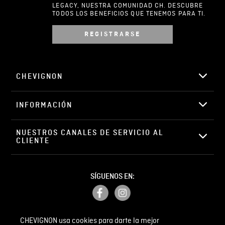
LEGACY, NUESTRA COMUNIDAD CH. DESCUBRE
TODOS LOS BENEFICIOS QUE TENEMOS PARA TI.
REGISTRARSE
Escribir comentario
CHEVIGNON
INFORMACIÓN
ENVIAR COMENTARIO
NUESTROS CANALES DE SERVICIO AL 
CLIENTE
SÍGUENOS EN:
CHEVIGNON usa cookies para darte la mejor
PETICIONES, QUEJAS Y RECLAMOS