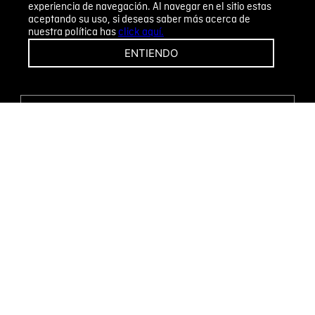
experiencia de navegación. Al navegar en el sitio estas
aceptando su uso, si deseas saber más acerca de
nuestra política has
click aquí.
¡CAMBIOS Y DEVOLUCIONES FÁCILES!
ENTIENDO
ENCUENTRA TU TIENDA
WHATSAPP
Métodos de pago
Novomode S.A.
RUC: 1792636299001
Términos y condiciones
Políticas de privacidad
Tratamiento de datos personales