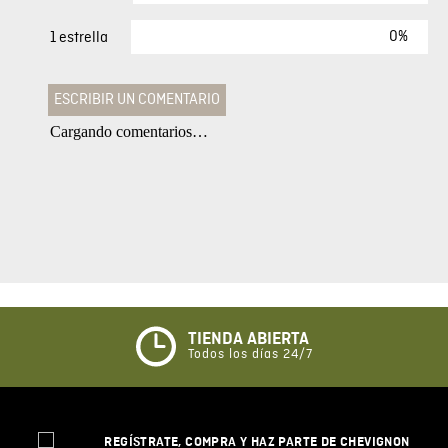
0%
1 estrella
ESCRIBIR UN COMENTARIO
Cargando comentarios…
Agregar comentario
Comentario
Califique el producto de 1 a 5 estrellas
★
★
★
☆
☆
TIENDA ABIERTA
Todos los días 24/7
Su nombre
REGÍSTRATE, COMPRA Y HAZ PARTE DE CHEVIGNON
Correo electrónico