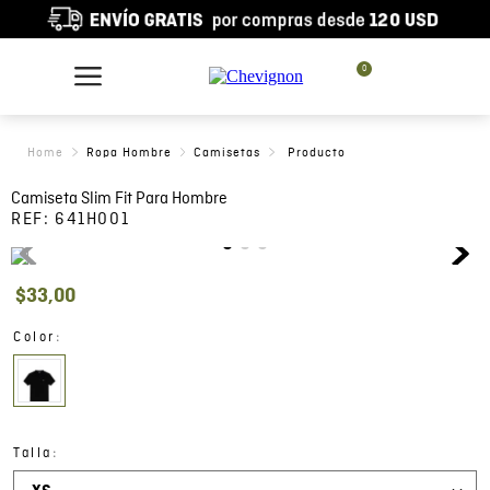
0
Ropa Hombre
Camisetas
Camiseta Slim Fit Para Hombre
REF:
641H001
$
33
,
00
:
Color
:
Talla