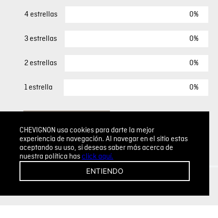
0%
4 estrellas
0%
3 estrellas
0%
2 estrellas
0%
1 estrella
ESCRIBIR UN COMENTARIO
CHEVIGNON usa cookies para darte la mejor
experiencia de navegación. Al navegar en el sitio estas
Sin comentarios.
aceptando su uso, si deseas saber más acerca de
nuestra política has
click aquí.
Agregar comentario
ENTIENDO
Comentario
Califique el producto de 1 a 5 estrellas