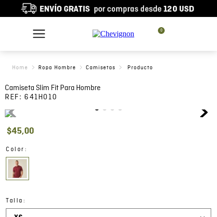
0
Ropa Hombre
Camisetas
Camiseta Slim Fit Para Hombre
REF:
641H010
$
45
,
00
:
Color
:
Talla