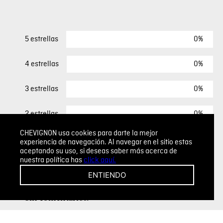
0%
5 estrellas
0%
4 estrellas
0%
3 estrellas
0%
2 estrellas
CHEVIGNON usa cookies para darte la mejor
0%
1 estrella
experiencia de navegación. Al navegar en el sitio estas
aceptando su uso, si deseas saber más acerca de
nuestra política has
click aquí.
ESCRIBIR UN COMENTARIO
ENTIENDO
Sin comentarios.
Agregar comentario