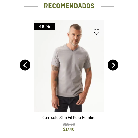
RECOMENDADOS
40 %
Camiseta Slim Fit Para Hombre
$
29
,
00
$
17
,
40