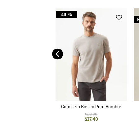
40 %
ta Classic Fit Cuello
Efecto Jaspeado para
$
33
,
00
Hombre
Camiseta Basica Para Hombre
$
29
,
00
$
17
,
40