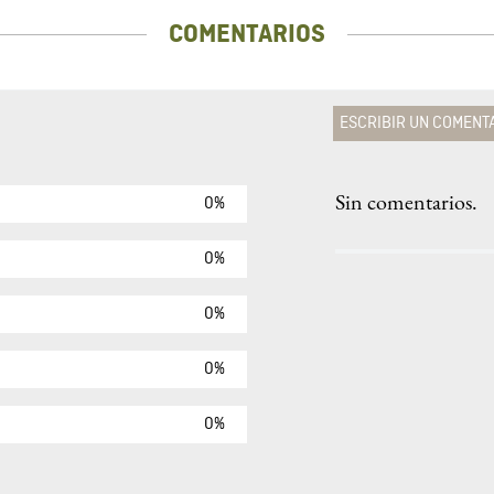
COMENTARIOS
ESCRIBIR UN COMENT
Sin comentarios.
0%
Agregar comen
Comentario
0%
0%
Califique el produ
0%
★
★
★
☆
Su nombre
0%