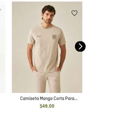
Camiseta Slim Fit Pa
$
45
,
00
e
Camiseta Manga Corta Para
Hombre
$
49
,
00