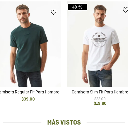
40 %
amiseta Regular Fit Para Hombre
Camiseta Slim Fit Para Hombr
$
33
,
00
$
39
,
00
$
19
,
80
MÁS VISTOS