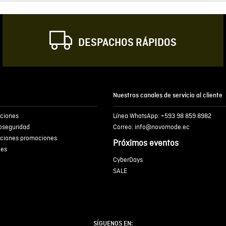
Correo electrónic
DESPACHOS RÁPIDOS
Escribir comentar
Nuestros canales de servicio al cliente
iciones
Línea WhatsApp: +593 98 859 8982
ENVIA
ioseguridad
Correo: info@novomode.ec
iciones promociones
Próximos eventos
ies
CyberDays
SALE
SÍGUENOS EN: