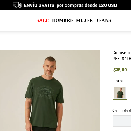
SALE
HOMBRE
MUJER
JEANS
Camiseta 
REF:
641H
$
35
,
00
:
Color
Cantida
－