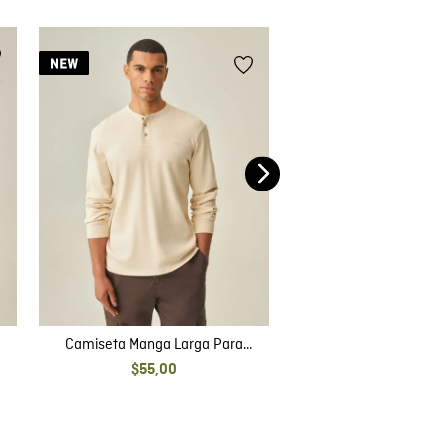
Camiseta Cuello U Pa
$
35
,
00
e
Camiseta Manga Larga Para
Hombre
$
55
,
00