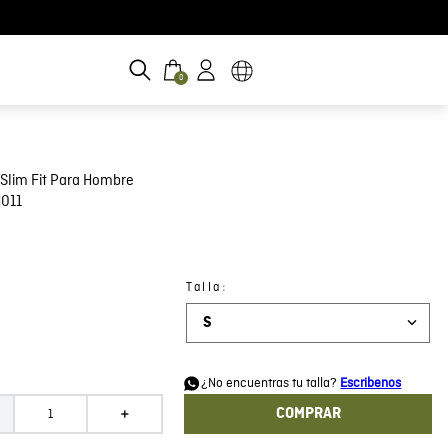
0
Slim Fit Para Hombre
011
:
Talla
S
d
¿No encuentras tu talla?
Escribenos
COMPRAR
＋