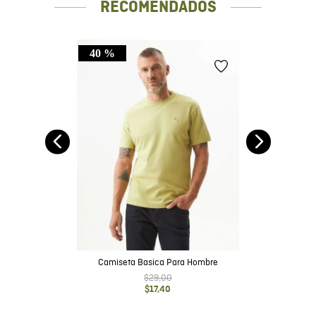
RECOMENDADOS
40 %
it
Camiseta Basica Para Hombre
$
29
,
00
$
17
,
40