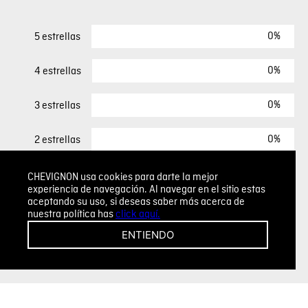
0%
5 estrellas
0%
4 estrellas
0%
3 estrellas
0%
2 estrellas
0%
1 estrella
CHEVIGNON usa cookies para darte la mejor
experiencia de navegación. Al navegar en el sitio estas
aceptando su uso, si deseas saber más acerca de
nuestra política has
click aquí.
ESCRIBIR UN COMENTARIO
ENTIENDO
Sin comentarios.
Agregar comentario
Comentario