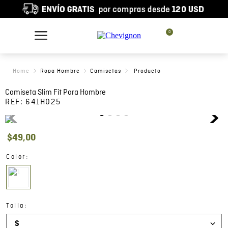
0
Ropa Hombre
Camisetas
Camiseta Slim Fit Para Hombre
REF:
641H025
$
49
,
00
:
Color
:
Talla
S