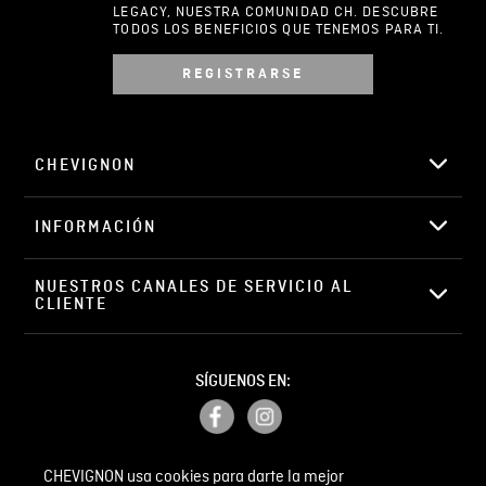
LEGACY, NUESTRA COMUNIDAD CH. DESCUBRE
TODOS LOS BENEFICIOS QUE TENEMOS PARA TI.
REGISTRARSE
Escribir comentario
CHEVIGNON
INFORMACIÓN
ENVIAR COMENTARIO
NUESTROS CANALES DE SERVICIO AL 
CLIENTE
SÍGUENOS EN:
CHEVIGNON usa cookies para darte la mejor
PETICIONES, QUEJAS Y RECLAMOS