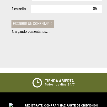
0%
1 estrella
ESCRIBIR UN COMENTARIO
Cargando comentarios…
Agregar comentario
Comentario
Califique el producto de 1 a 5 estrellas
★
★
★
☆
☆
TIENDA ABIERTA
Todos los días 24/7
Su nombre
REGÍSTRATE, COMPRA Y HAZ PARTE DE CHEVIGNON
Correo electrónico