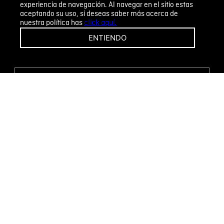
experiencia de navegación. Al navegar en el sitio estas
aceptando su uso, si deseas saber más acerca de
nuestra política has
click aquí.
¡CAMBIOS Y DEVOLUCIONES FÁCILES!
ENTIENDO
ENCUENTRA TU TIENDA
WHATSAPP
Métodos de pago
Novomode S.A.
RUC: 1792636299001
Términos y condiciones
Políticas de privacidad
Tratamiento de datos personales