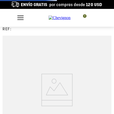
0
REF: