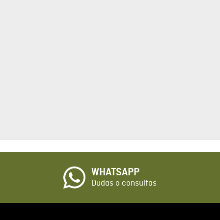
tario
cto de 1 a 5 estrellas
☆
o
WHATSAPP
io
Dudas o consultas