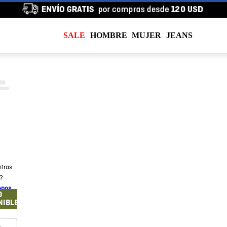
SALE
HOMBRE
MUJER
JEANS
tras
a?
enos
O
NIBLE