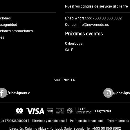
Nuestros canales de servicio al cliente
iciones
Línea WhatsApp: +593 98 859 8982
ENVIA
ioseguridad
Correo: info@novomode.ec
iciones promociones
Próximos eventos
ies
CyberDays
SALE
SÍGUENOS EN:
/ChevignonEc
@chevign
Ruc 1792636299001
Términos y condiciones
Políticas de privacidad
Tratamiento de 
Dirección: Catalina Aldaz y Portugal, Quito, Ecuador Tel: +593 98 859 8982