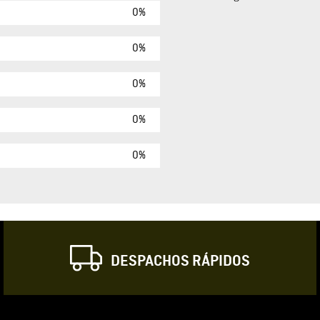
0%
Agregar comen
Comentario
0%
0%
Califique el produ
0%
★
★
★
☆
Su nombre
0%
Correo electrónic
DESPACHOS RÁPIDOS
Escribir comentar