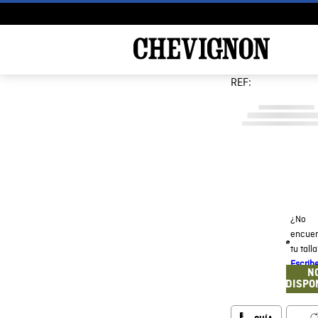
REF:
¿No
encuen
tu tall
Escrib
N
DISPO