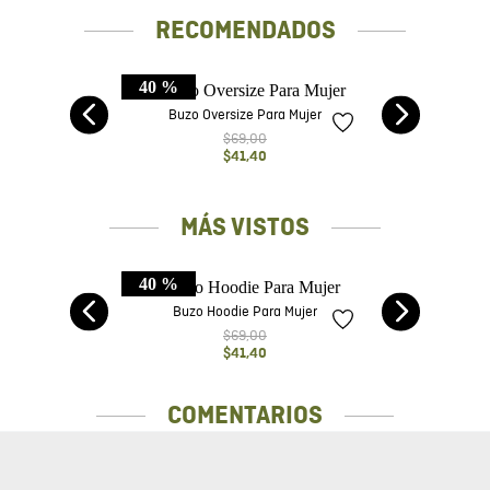
RECOMENDADOS
40 %
gada
Buzo Oversize Para Mujer
$
69
,
00
$
41
,
40
MÁS VISTOS