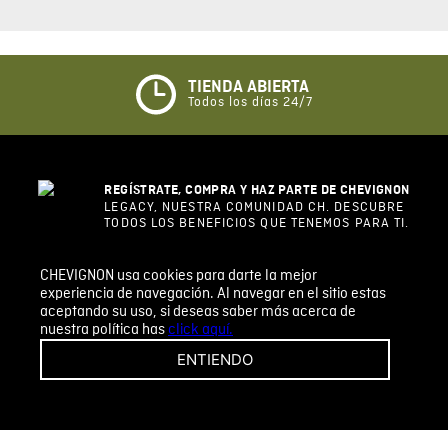
0%
5 estrellas
0%
4 estrellas
0%
3 estrellas
0%
2 estrellas
0%
1 estrella
CHEVIGNON usa cookies para darte la mejor
ESCRIBIR UN COMENTARIO
experiencia de navegación. Al navegar en el sitio estas
aceptando su uso, si deseas saber más acerca de
nuestra política has
click aquí.
Sin comentarios.
ENTIENDO
Agregar comentario
Comentario