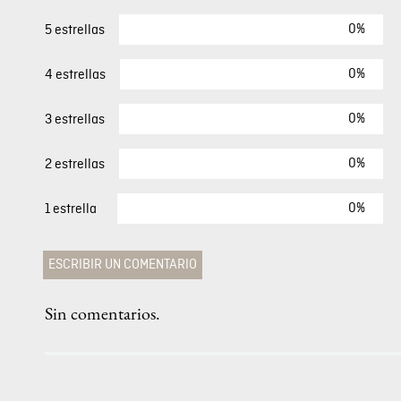
40 %
ico
Buzo Hoodie Para Mujer
$
69
,
00
$
41
,
40
COMENTARIOS