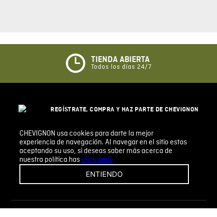
Comentario
Califique el producto de 1 a 5 estrellas
★
★
★
☆
☆
TIENDA ABIERTA
Todos los días 24/7
Su nombre
REGÍSTRATE, COMPRA Y HAZ PARTE DE CHEVIGNON
Correo electrónico
LEGACY, NUESTRA COMUNIDAD CH. DESCUBRE
TODOS LOS BENEFICIOS QUE TENEMOS PARA TI.
CHEVIGNON usa cookies para darte la mejor
experiencia de navegación. Al navegar en el sitio estas
REGISTRARSE
Escribir comentario
aceptando su uso, si deseas saber más acerca de
nuestra política has
click aquí.
ENTIENDO
CHEVIGNON
INFORMACIÓN