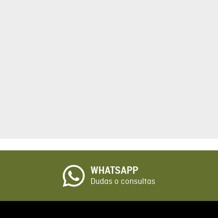
tario
cto de 1 a 5 estrellas
☆
o
WHATSAPP
io
Dudas o consultas