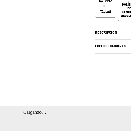
GUÍA
POLÍT
DE
D
TALLAS
CAMBI
DEVOL
DESCRIPCIÓN
ESPECIFICACIONES
Cargando…