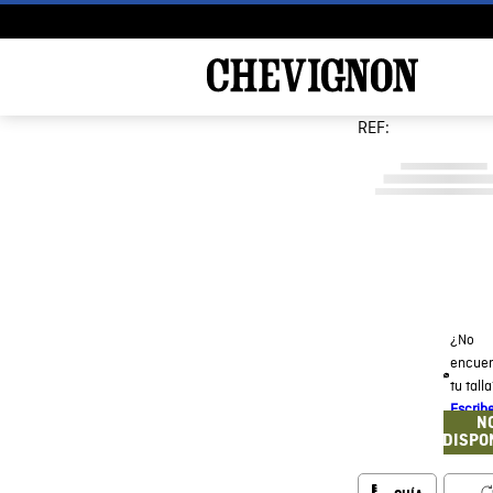
REF:
¿No
encuen
tu tall
Escrib
N
DISPO