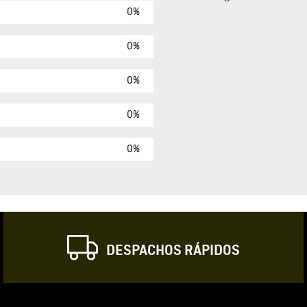
0%
Agregar comen
Comentario
0%
0%
Califique el produ
0%
★
★
★
☆
Su nombre
0%
Correo electrónic
DESPACHOS RÁPIDOS
Escribir comentar