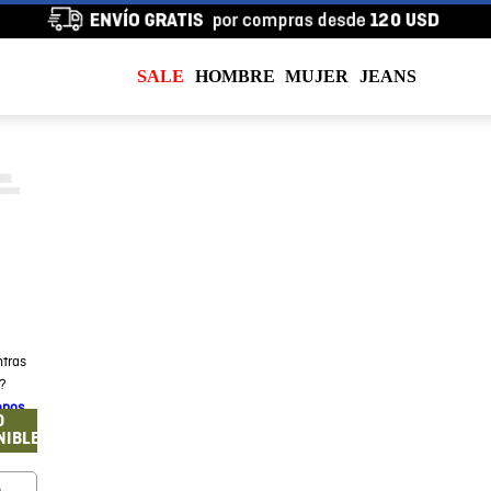
SALE
HOMBRE
MUJER
JEANS
tras
a?
enos
O
NIBLE