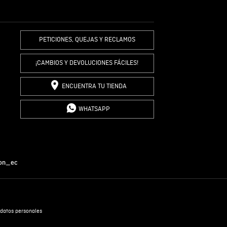
R COMENTARIO
PETICIONES, QUEJAS Y RECLAMOS
¡CAMBIOS Y DEVOLUCIONES FÁCILES!
ENCUENTRA TU TIENDA
WHATSAPP
on_ec
datos personales