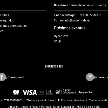
Nuestros canales de servicio al cliente
iciones
Línea WhatsApp: +593 98 859 8982
ENVIA
ioseguridad
Correo: info@novomode.ec
iciones promociones
Próximos eventos
ies
CyberDays
SALE
SÍGUENOS EN:
/ChevignonEc
@chevign
Ruc 1792636299001
Términos y condiciones
Políticas de privacidad
Tratamiento de 
Dirección: Catalina Aldaz y Portugal, Quito, Ecuador Tel: +593 98 859 8982