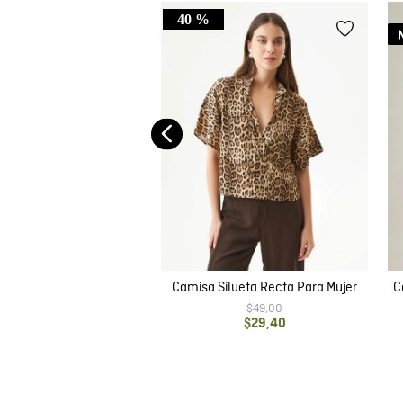
40 %
de Mujer, Manga Larga
 Camisero - Textura
$
49
,
00
Craquelada
Camisa Silueta Recta Para Mujer
C
$
49
,
00
$
29
,
40