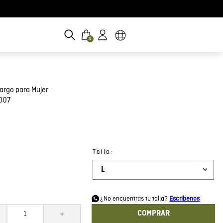
0
argo para Mujer
007
:
Talla
L
d
¿No encuentras tu talla?
Escribenos
COMPRAR
＋