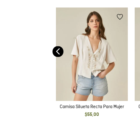
e Mujer, Silueta Recta
rga - Diseño Esencial
$
49
,
00
Camisa Silueta Recta Para Mujer
$
55
,
00