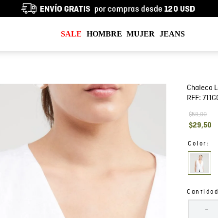
SALE
HOMBRE
MUJER
JEANS
Chaleco L
REF:
711G
$
59
,
00
$
29
,
50
:
Color
Cantida
－