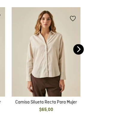
50 %
Camisa Manga Larga en
Rayón para Muj
$
59
,
00
$
29
,
50
r
Camisa Silueta Recta Para Mujer
$
65
,
00