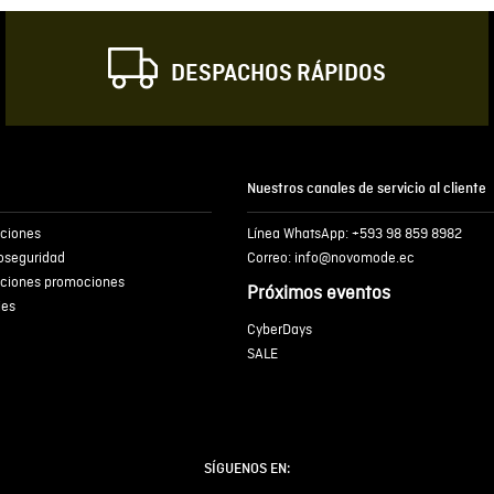
DESPACHOS RÁPIDOS
Escribir comentar
Nuestros canales de servicio al cliente
iciones
Línea WhatsApp: +593 98 859 8982
ENVIA
ioseguridad
Correo: info@novomode.ec
iciones promociones
Próximos eventos
ies
CyberDays
SALE
SÍGUENOS EN: