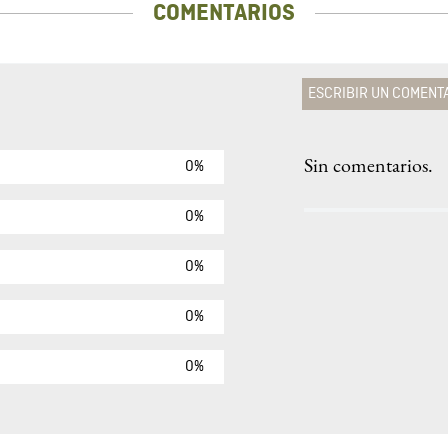
COMENTARIOS
ESCRIBIR UN COMENT
Sin comentarios.
0%
Agregar comen
Comentario
0%
0%
Califique el produ
0%
★
★
★
☆
Su nombre
0%
Correo electrónic