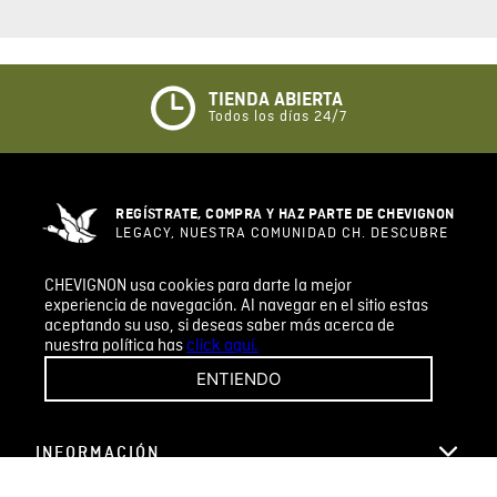
Califique el producto de 1 a 5 estrellas
★
★
★
☆
☆
TIENDA ABIERTA
Todos los días 24/7
Su nombre
REGÍSTRATE, COMPRA Y HAZ PARTE DE CHEVIGNON
Correo electrónico
LEGACY, NUESTRA COMUNIDAD CH. DESCUBRE
TODOS LOS BENEFICIOS QUE TENEMOS PARA TI.
CHEVIGNON usa cookies para darte la mejor
REGISTRARSE
experiencia de navegación. Al navegar en el sitio estas
Escribir comentario
aceptando su uso, si deseas saber más acerca de
nuestra política has
click aquí.
ENTIENDO
CHEVIGNON
INFORMACIÓN
ENVIAR COMENTARIO