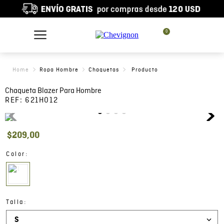
0
Ropa Hombre
Chaquetas
Chaqueta Blazer Para Hombre
REF:
621H012
$
209
,
00
:
Color
:
Talla
S