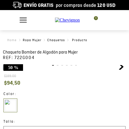
0
Ropa Mujer
Chaquetas
Chaqueta Bomber de Algodón para Mujer
REF:
722G004
50 %
$
189
,
00
$
94
,
50
:
Color
:
Talla