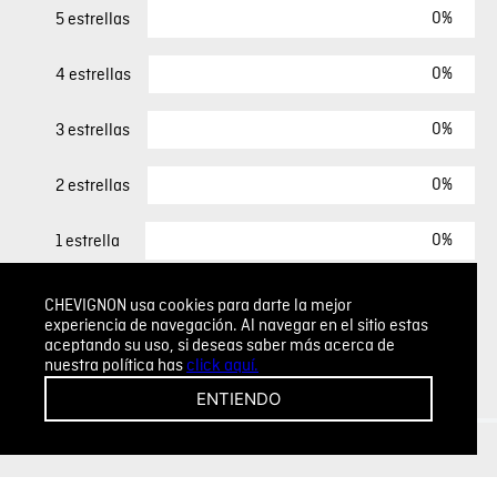
0%
5 estrellas
0%
4 estrellas
0%
3 estrellas
0%
2 estrellas
0%
1 estrella
CHEVIGNON usa cookies para darte la mejor
ESCRIBIR UN COMENTARIO
experiencia de navegación. Al navegar en el sitio estas
aceptando su uso, si deseas saber más acerca de
nuestra política has
click aquí.
Sin comentarios.
ENTIENDO
Agregar comentario
Comentario