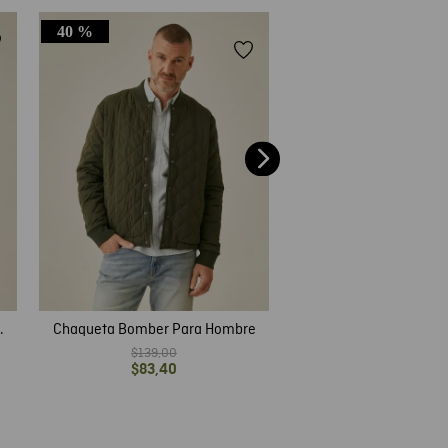
40 %
Chaqueta de Hombre, A
TOGS
$
99
,
00
Chaqueta Bomber Para Hombre
$
139
,
00
$
83
,
40