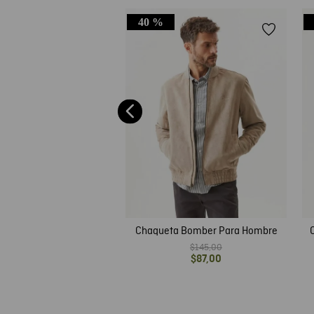
40 %
ueta Quilted Linea
$
99
,
00
Chaqueta Bomber Para Hombre
$
145
,
00
$
87
,
00