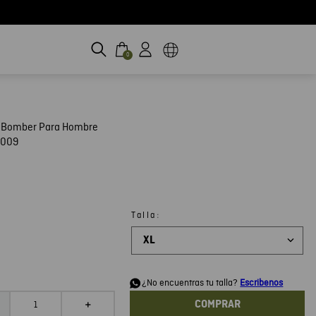
0
 Bomber Para Hombre
H009
:
Talla
XL
d
¿No encuentras tu talla?
Escribenos
COMPRAR
＋