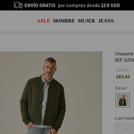
SALE
HOMBRE
MUJER
JEANS
Chaqueta
REF:
621
$
139
,
00
$
83
,
40
:
Color
Cantida
－