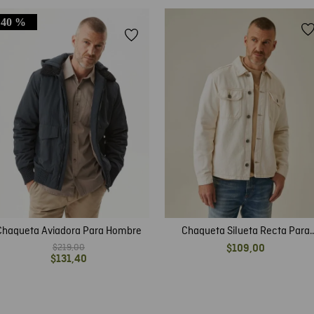
40 %
Chaqueta Aviadora Para Hombre
Chaqueta Silueta Recta Para
Hombre
$
219
,
00
$
109
,
00
$
131
,
40