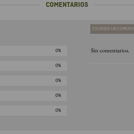
COMENTARIOS
ESCRIBIR UN COMENT
Sin comentarios.
0%
Agregar comen
Comentario
0%
0%
Califique el produ
0%
★
★
★
☆
Su nombre
0%
Correo electrónic