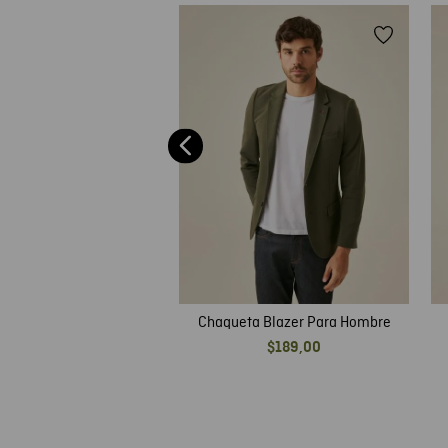
de Hombre, Tipo Bomber
 Diseño Esencial
$
119
,
00
Chaqueta Blazer Para Hombre
$
189
,
00