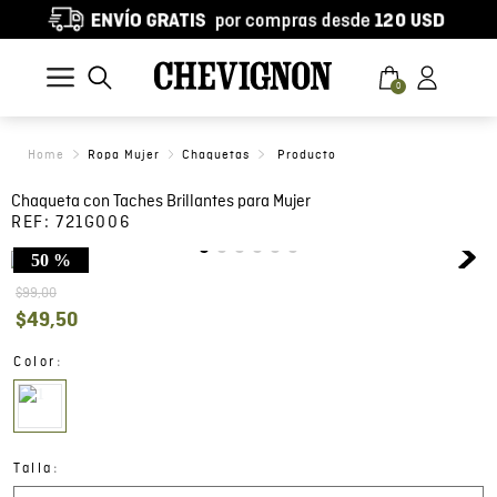
0
Ropa Mujer
Chaquetas
Chaqueta con Taches Brillantes para Mujer
REF:
721G006
50 %
$
99
,
00
$
49
,
50
:
Color
:
Talla