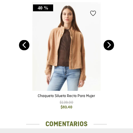
40 %
año
Chaqueta Silueta Recta Para Mujer
$
139
,
00
$
83
,
40
COMENTARIOS