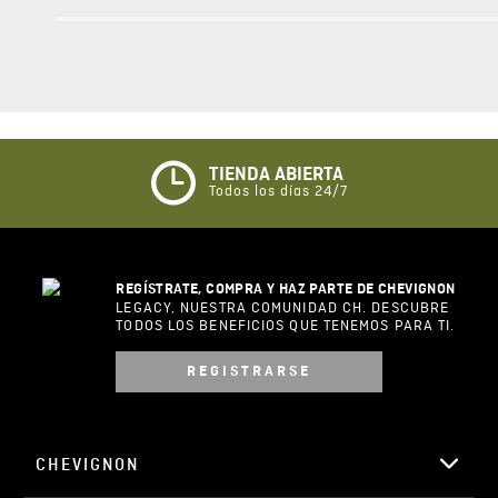
0%
5 estrellas
0%
4 estrellas
0%
3 estrellas
0%
2 estrellas
0%
1 estrella
ESCRIBIR UN COMENTARIO
Sin comentarios.
Agregar comentario
Comentario