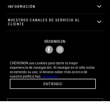
Califique el producto de 1 a 5 estrellas
★
★
★
☆
☆
TIENDA ABIERTA
Todos los días 24/7
Su nombre
REGÍSTRATE, COMPRA Y HAZ PARTE DE CHEVIGNON
Correo electrónico
LEGACY, NUESTRA COMUNIDAD CH. DESCUBRE
TODOS LOS BENEFICIOS QUE TENEMOS PARA TI.
REGISTRARSE
Escribir comentario
CHEVIGNON usa cookies para darte la mejor
experiencia de navegación. Al navegar en el sitio estas
aceptando su uso, si deseas saber más acerca de
nuestra política has
click aquí.
CHEVIGNON
ENTIENDO
INFORMACIÓN
ENVIAR COMENTARIO
NUESTROS CANALES DE SERVICIO AL 