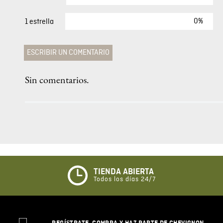
40 %
Chaqueta Aviadora Para Hombre
$
219
,
00
$
131
,
40
COMENTARIOS