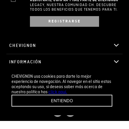
0%
5 estrellas
0%
4 estrellas
0%
3 estrellas
0%
2 estrellas
0%
1 estrella
CHEVIGNON usa cookies para darte la mejor
ESCRIBIR UN COMENTARIO
experiencia de navegación. Al navegar en el sitio estas
aceptando su uso, si deseas saber más acerca de
nuestra política has
click aquí.
Sin comentarios.
ENTIENDO
Agregar comentario
Comentario