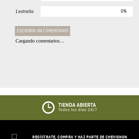
0%
1 estrella
ESCRIBIR UN COMENTARIO
Cargando comentarios…
Agregar comentario
Comentario
Califique el producto de 1 a 5 estrellas
★
★
★
☆
☆
TIENDA ABIERTA
Todos los días 24/7
Su nombre
REGÍSTRATE, COMPRA Y HAZ PARTE DE CHEVIGNON
Correo electrónico