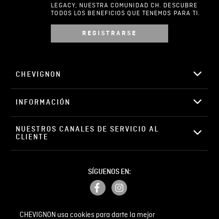
LEGACY, NUESTRA COMUNIDAD CH. DESCUBRE
TODOS LOS BENEFICIOS QUE TENEMOS PARA TI.
REGISTRARSE
Escribir comentario
CHEVIGNON
INFORMACIÓN
ENVIAR COMENTARIO
NUESTROS CANALES DE SERVICIO AL 
CLIENTE
SÍGUENOS EN:
CHEVIGNON usa cookies para darte la mejor
PETICIONES, QUEJAS Y RECLAMOS