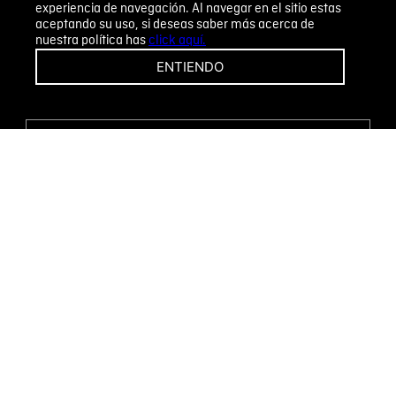
experiencia de navegación. Al navegar en el sitio estas
aceptando su uso, si deseas saber más acerca de
nuestra política has
click aquí.
¡CAMBIOS Y DEVOLUCIONES FÁCILES!
ENTIENDO
ENCUENTRA TU TIENDA
WHATSAPP
Métodos de pago
Novomode S.A.
RUC: 1792636299001
Términos y condiciones
Políticas de privacidad
Tratamiento de datos personales