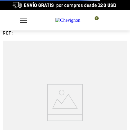
0
REF: