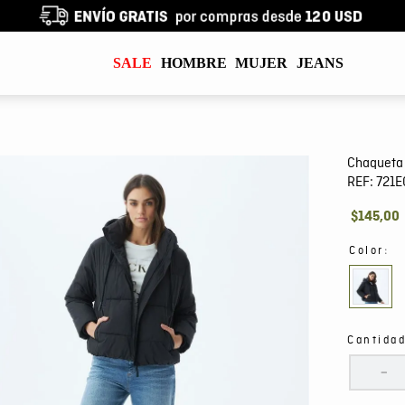
SALE
HOMBRE
MUJER
JEANS
Chaqueta 
REF:
721
$
145
,
00
:
Color
Cantida
－