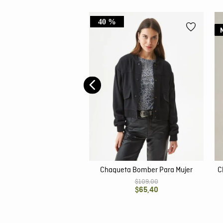
40 %
de Mujer, Tipo Trucker -
Paño Gallineto
$
149
,
00
Chaqueta Bomber Para Mujer
C
$
109
,
00
$
65
,
40