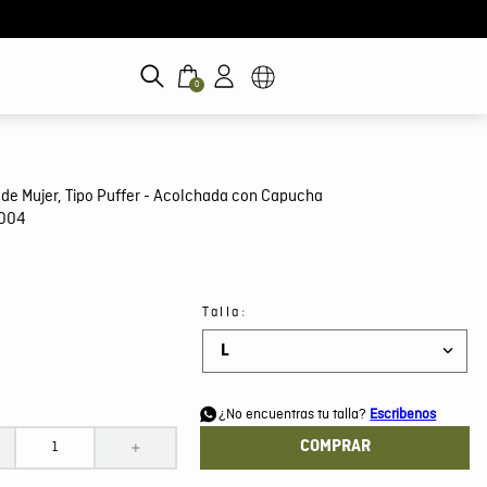
0
de Mujer, Tipo Puffer - Acolchada con Capucha
E004
:
Talla
L
d
¿No encuentras tu talla?
Escribenos
COMPRAR
＋