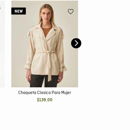
Chaqueta Trucket Pa
$
109
,
00
Chaqueta Clasica Para Mujer
$
139
,
00