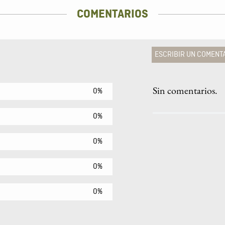
COMENTARIOS
ESCRIBIR UN COMENT
Sin comentarios.
0%
Agregar comen
Comentario
0%
0%
Califique el produ
0%
★
★
★
☆
Su nombre
0%