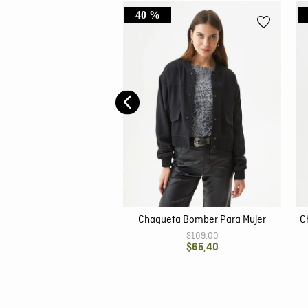
40 %
 de Mujer, Tipo Parka -
godón Textura Peach
$
89
,
00
Chaqueta Bomber Para Mujer
C
$
109
,
00
$
65
,
40