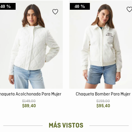
40 %
40 %
haqueta Acolchonada Para Mujer
Chaqueta Bomber Para Mujer
$
149
,
00
$
159
,
00
$
89
,
40
$
95
,
40
MÁS VISTOS