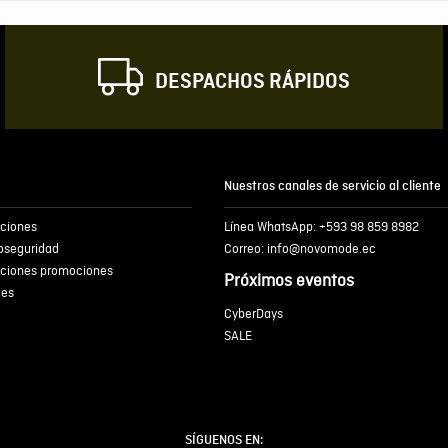
Correo electrónic
DESPACHOS RÁPIDOS
Escribir comentar
Nuestros canales de servicio al cliente
iciones
Línea WhatsApp: +593 98 859 8982
ENVIA
ioseguridad
Correo: info@novomode.ec
iciones promociones
Próximos eventos
ies
CyberDays
SALE
SÍGUENOS EN: