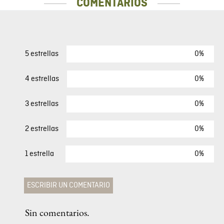
MÁS VISTOS
40 %
Chaqueta Parka Para Hombre
$
129
,
00
$
77
,
40
COMENTARIOS