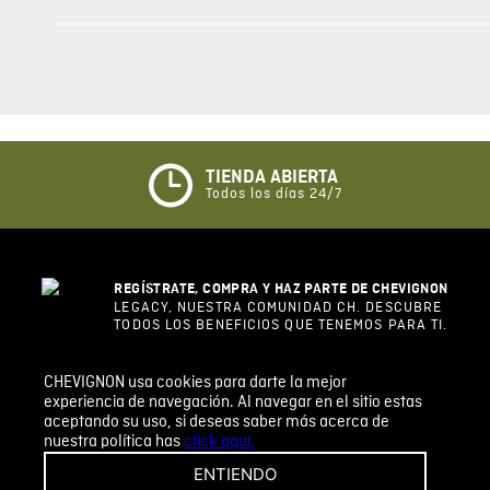
0%
5 estrellas
0%
4 estrellas
0%
3 estrellas
0%
2 estrellas
0%
1 estrella
CHEVIGNON usa cookies para darte la mejor
ESCRIBIR UN COMENTARIO
experiencia de navegación. Al navegar en el sitio estas
aceptando su uso, si deseas saber más acerca de
nuestra política has
click aquí.
Sin comentarios.
ENTIENDO
Agregar comentario