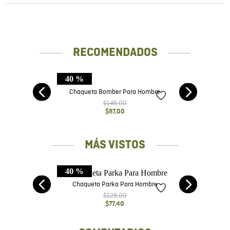
RECOMENDADOS
40 %
Chaqueta Bomber Para Hombre
$
145
,
00
$
87
,
00