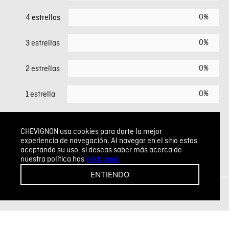
0%
4 estrellas
0%
3 estrellas
0%
2 estrellas
0%
1 estrella
ESCRIBIR UN COMENTARIO
CHEVIGNON usa cookies para darte la mejor
experiencia de navegación. Al navegar en el sitio estas
aceptando su uso, si deseas saber más acerca de
Sin comentarios.
nuestra política has
click aquí.
Agregar comentario
ENTIENDO
Comentario