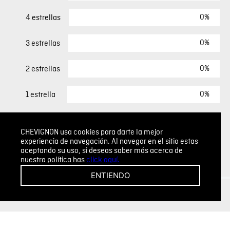
0%
4 estrellas
0%
3 estrellas
0%
2 estrellas
0%
1 estrella
ESCRIBIR UN COMENTARIO
CHEVIGNON usa cookies para darte la mejor
experiencia de navegación. Al navegar en el sitio estas
aceptando su uso, si deseas saber más acerca de
Sin comentarios.
nuestra política has
click aquí.
Agregar comentario
ENTIENDO
Comentario