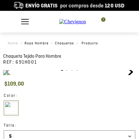
0
Ropa Hombre
Chaquetas
Chaqueta Tejido Para Hombre
REF:
691H001
$
109
,
00
:
Color
:
Talla
S