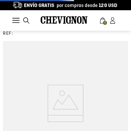
0
REF: