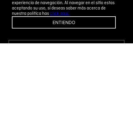
experiencia de navegación. Al navegar en el sitio estas
aceptando su uso, si deseas saber más acerca de
nuestra política has
click aquí.
¡CAMBIOS Y DEVOLUCIONES FÁCILES!
ENTIENDO
ENCUENTRA TU TIENDA
WHATSAPP
Métodos de pago
Novomode S.A.
RUC: 1792636299001
Términos y condiciones
Políticas de privacidad
Tratamiento de datos personales