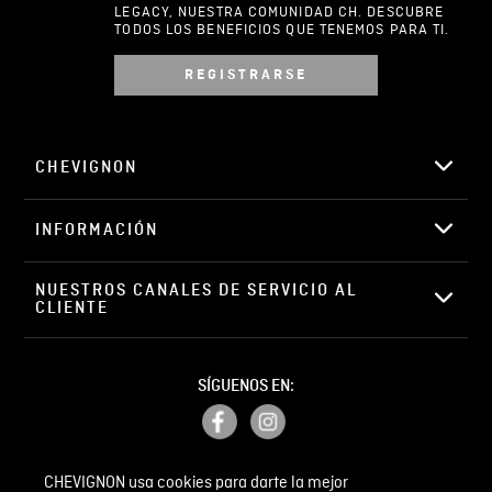
LEGACY, NUESTRA COMUNIDAD CH. DESCUBRE
TODOS LOS BENEFICIOS QUE TENEMOS PARA TI.
REGISTRARSE
Escribir comentario
CHEVIGNON
INFORMACIÓN
ENVIAR COMENTARIO
NUESTROS CANALES DE SERVICIO AL 
CLIENTE
SÍGUENOS EN:
CHEVIGNON usa cookies para darte la mejor
PETICIONES, QUEJAS Y RECLAMOS