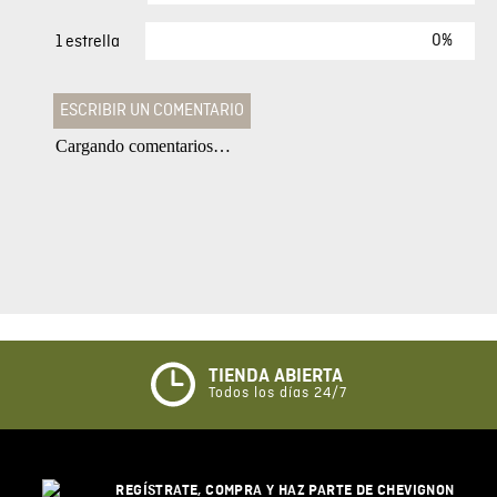
0%
1 estrella
ESCRIBIR UN COMENTARIO
Cargando comentarios…
Agregar comentario
Comentario
Califique el producto de 1 a 5 estrellas
★
★
★
☆
☆
TIENDA ABIERTA
Todos los días 24/7
Su nombre
REGÍSTRATE, COMPRA Y HAZ PARTE DE CHEVIGNON
Correo electrónico