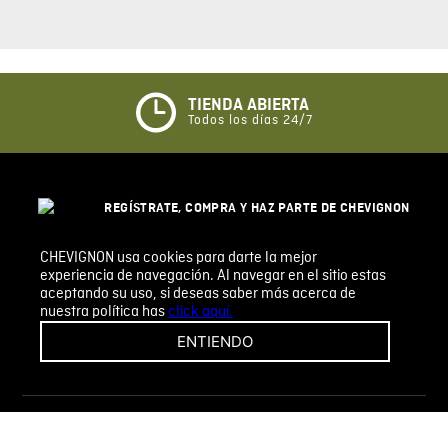
Califique el producto de 1 a 5 estrellas
★
★
★
☆
☆
TIENDA ABIERTA
Todos los días 24/7
Su nombre
REGÍSTRATE, COMPRA Y HAZ PARTE DE CHEVIGNON
Correo electrónico
LEGACY, NUESTRA COMUNIDAD CH. DESCUBRE
TODOS LOS BENEFICIOS QUE TENEMOS PARA TI.
CHEVIGNON usa cookies para darte la mejor
experiencia de navegación. Al navegar en el sitio estas
REGISTRARSE
Escribir comentario
aceptando su uso, si deseas saber más acerca de
nuestra política has
click aquí.
ENTIENDO
CHEVIGNON
INFORMACIÓN
ENVIAR COMENTARIO