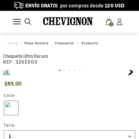
0
Ropa Hombre
Chaquetas
Chaqueta Ultra Oscura
REF:
320E000
$
89
,
00
:
Color
:
Talla
L