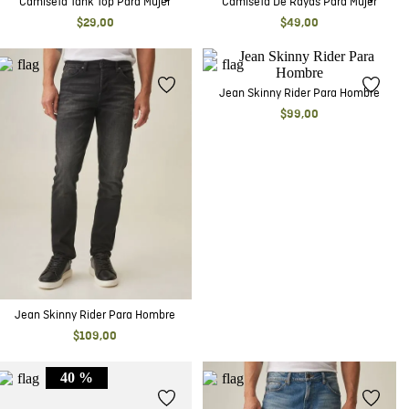
Camiseta Tank Top Para Mujer
Camiseta De Rayas Para Mujer
$
29
,
00
$
49
,
00
Jean Skinny Rider Para Hombre
$
99
,
00
Jean Skinny Rider Para Hombre
$
109
,
00
40 %