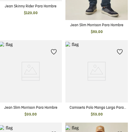
Jean Skinny Rider Para Hombre
$
129
,
00
Jean Slim Morrison Para Hombre
$
89
,
00
Jean Slim Morrison Para Hombre
Camiseta Polo Manga Larga Para
Hombre
$
99
,
00
$
59
,
00