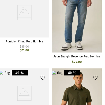
Pantalon Chino Para Hombre
$
85
,
00
$
51
,
00
Jean Straight Revenge Para Hombre
$
99
,
00
40 %
40 %