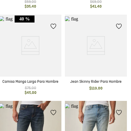
$
59
,
00
$
69
,
00
$
35
,
40
$
41
,
40
40 %
Camisa Manga Larga Para Hombre
Jean Skinny Rider Para Hombre
$
75
,
00
$
119
,
00
$
45
,
00