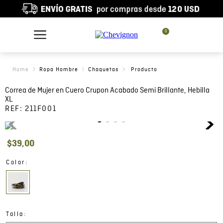
0
Ropa Hombre
Chaquetas
Correa de Mujer en Cuero Crupon Acabado Semi Brillante, Hebilla
XL
REF:
211F001
$
39
,
00
:
Color
:
Talla