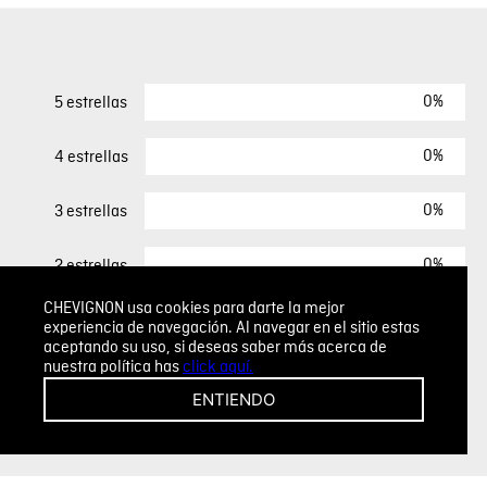
0%
5 estrellas
0%
4 estrellas
0%
3 estrellas
0%
2 estrellas
CHEVIGNON usa cookies para darte la mejor
0%
1 estrella
experiencia de navegación. Al navegar en el sitio estas
aceptando su uso, si deseas saber más acerca de
nuestra política has
click aquí.
ESCRIBIR UN COMENTARIO
ENTIENDO
Sin comentarios.
Agregar comentario