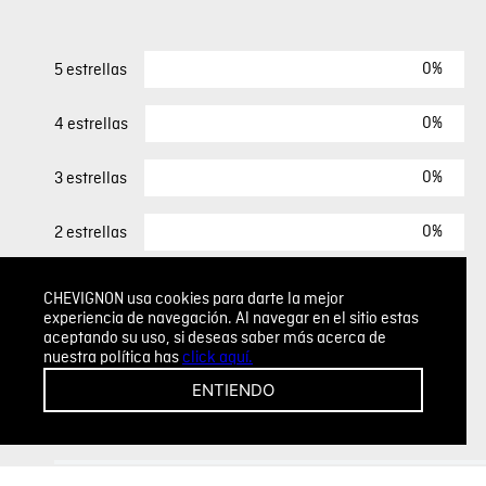
0%
5 estrellas
0%
4 estrellas
0%
3 estrellas
0%
2 estrellas
0%
1 estrella
CHEVIGNON usa cookies para darte la mejor
experiencia de navegación. Al navegar en el sitio estas
aceptando su uso, si deseas saber más acerca de
ESCRIBIR UN COMENTARIO
nuestra política has
click aquí.
ENTIENDO
Sin comentarios.
Agregar comentario
Comentario