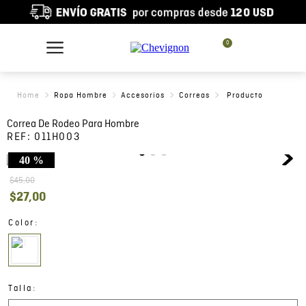
0
Ropa Hombre
Accesorios
Correas
Correa De Rodeo Para Hombre
REF:
011H003
40 %
$
45
,
00
$
27
,
00
:
Color
:
Talla