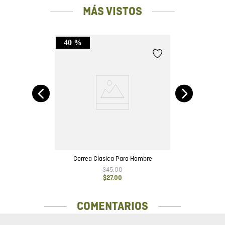
MÁS VISTOS
40 %
a
Correa Clasica Para Hombre
$
45
,
00
$
27
,
00
COMENTARIOS