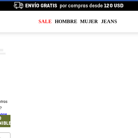
SALE
HOMBRE
MUJER
JEANS
tras
a?
enos
O
NIBLE