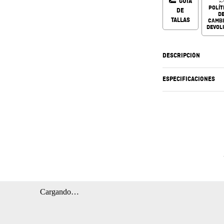
GUÍA
POLÍT
DE
D
TALLAS
CAMBI
DEVOL
DESCRIPCIÓN
ESPECIFICACIONES
Cargando…