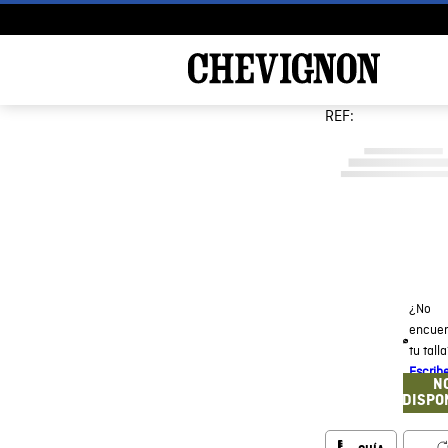
REF:
¿No
encuen
tu tall
Escrib
N
DISPO