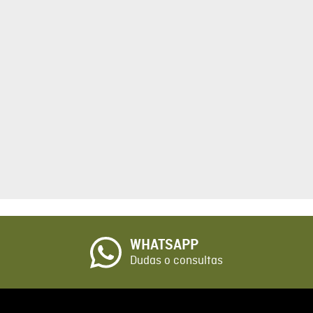
tario
cto de 1 a 5 estrellas
☆
o
WHATSAPP
io
Dudas o consultas