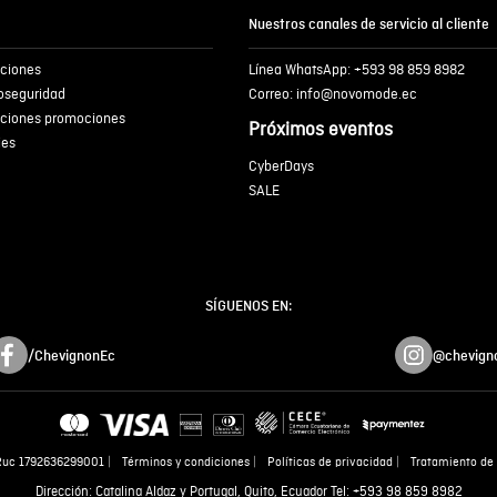
Nuestros canales de servicio al cliente
iciones
Línea WhatsApp: +593 98 859 8982
ENVIA
ioseguridad
Correo: info@novomode.ec
iciones promociones
Próximos eventos
ies
CyberDays
SALE
SÍGUENOS EN:
/ChevignonEc
@chevign
Ruc 1792636299001
Términos y condiciones
Políticas de privacidad
Tratamiento de 
Dirección: Catalina Aldaz y Portugal, Quito, Ecuador Tel: +593 98 859 8982