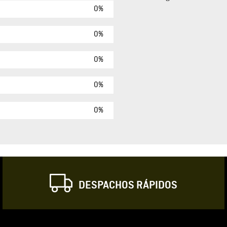
0%
Agregar comen
Comentario
0%
0%
Califique el produ
0%
★
★
★
☆
Su nombre
0%
Correo electrónic
DESPACHOS RÁPIDOS
Escribir comentar